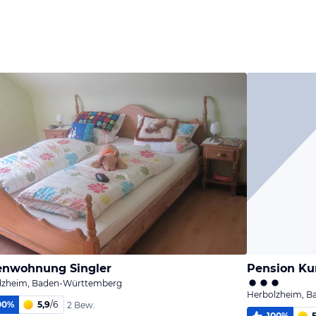
enwohnung Singler
Pension Ku
lzheim, Baden-Württemberg
Herbolzheim, 
00
%
5,9
/
6
2 Bew.
100
%
5