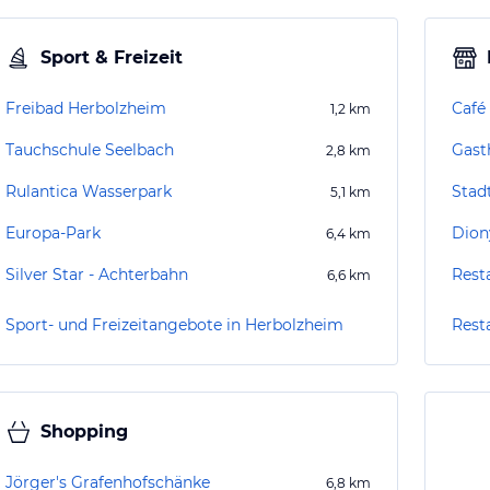
Sport & Freizeit
Freibad Herbolzheim
Café
1,2
km
Tauchschule Seelbach
Gast
2,8
km
Rulantica Wasserpark
Stad
5,1
km
Europa-Park
Dion
6,4
km
Silver Star - Achterbahn
Rest
6,6
km
Sport- und Freizeitangebote in Herbolzheim
Rest
Shopping
Jörger's Grafenhofschänke
6,8
km