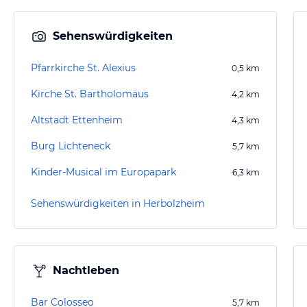
Sehenswürdigkeiten
Pfarrkirche St. Alexius
0,5
km
Kirche St. Bartholomäus
4,2
km
Altstadt Ettenheim
4,3
km
Burg Lichteneck
5,7
km
Kinder-Musical im Europapark
6,3
km
Sehenswürdigkeiten in Herbolzheim
Nachtleben
Bar Colosseo
5,7
km