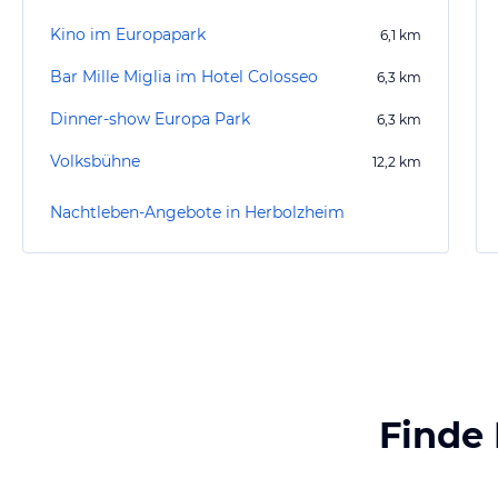
Kino im Europapark
6,1
km
Bar Mille Miglia im Hotel Colosseo
6,3
km
Dinner-show Europa Park
6,3
km
Volksbühne
12,2
km
Nachtleben-Angebote in Herbolzheim
Finde