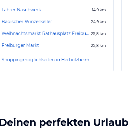
Lahrer Naschwerk
14,9
km
Badischer Winzerkeller
24,9
km
Weihnachtsmarkt Rathausplatz Freiburg
25,8
km
Freiburger Markt
25,8
km
Shoppingmöglichkeiten in Herbolzheim
 Deinen perfekten Urlaub