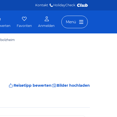
Kontakt
HolidayCheck 
Menü
werten
Favoriten
Anmelden
rbolzheim
Reisetipp bewerten
Bilder hochladen