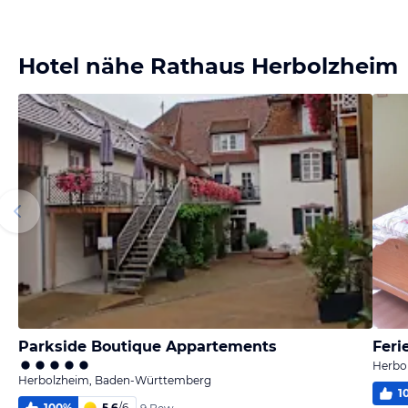
Bild melden
von Patrizia
Hotel nähe Rathaus Herbolzheim
Parkside Boutique Appartements
Feri
Herbo
Herbolzheim, Baden-Württemberg
1
100
%
5,6
/
6