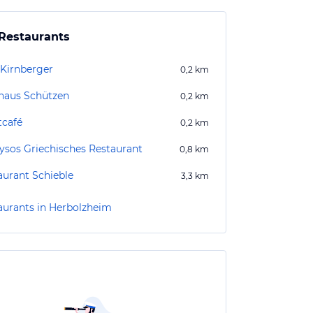
Restaurants
 Kirnberger
0,2
km
haus Schützen
0,2
km
tcafé
0,2
km
ysos Griechisches Restaurant
0,8
km
aurant Schieble
3,3
km
aurants in Herbolzheim