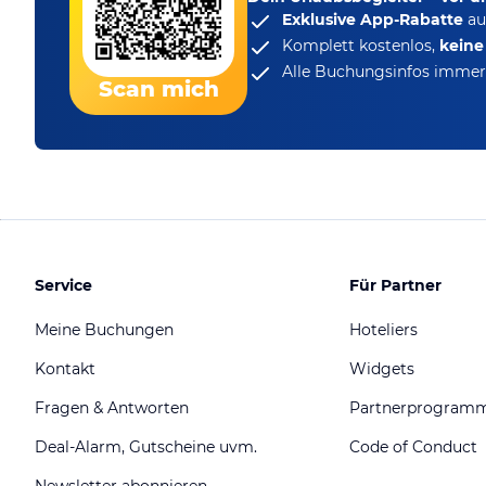
Exklusive App-Rabatte
au
Komplett kostenlos,
kein
Alle Buchungsinfos immer 
Scan mich
Service
Für Partner
Meine Buchungen
Hoteliers
Kontakt
Widgets
Fragen & Antworten
Partnerprogram
Deal-Alarm, Gutscheine uvm.
Code of Conduct