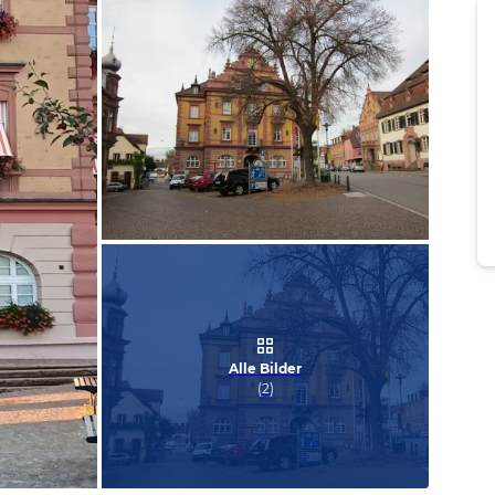
Bild melden
von Erich
Alle Bilder
(
2
)