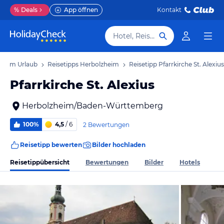
%
Deals
App öffnen
Kontakt
Hotel, Reiseziel
zheim Urlaub
Reisetipps Herbolzheim
Reisetipp Pfarrkirche St. Alexius
Pfarrkirche St. Alexius
Herbolzheim/Baden-Württemberg
100%
4,5
/ 6
2 Bewertungen
Reisetipp bewerten
Bilder hochladen
Reisetippübersicht
Bewertungen
Bilder
Hotels