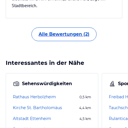
Stadtbereich.
Alle Bewertungen (2)
Interessantes in der Nähe
Sehenswürdigkeiten
Spor
Rathaus Herbolzheim
Freibad 
0,5
km
Kirche St. Bartholomäus
Tauchsch
4,4
km
Altstadt Ettenheim
Rulantic
4,5
km