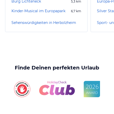
Burg Lichteneck
Europa-P
5,3
km
Kinder-Musical im Europapark
Silver St
6,7
km
Sehenswürdigkeiten in Herbolzheim
Finde Deinen perfekten Urlaub