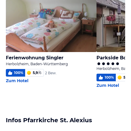
Ferienwohnung Singler
Parkside Bou
Herbolzheim, Baden-Württemberg
Herbolzheim, Bad
100
%
5,9
/
6
2 Bew.
100
%
5,6
/
Zum Hotel
Zum Hotel
Infos Pfarrkirche St. Alexius