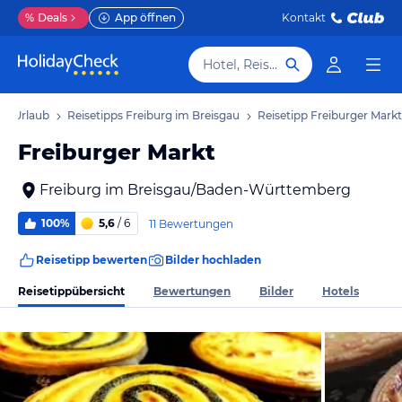
%
Deals
App öffnen
Kontakt
Hotel, Reiseziel
au Urlaub
Reisetipps Freiburg im Breisgau
Reisetipp Freiburger Markt
Freiburger Markt
Freiburg im Breisgau/Baden-Württemberg
100%
5,6
/ 6
11 Bewertungen
Reisetipp bewerten
Bilder hochladen
Reisetippübersicht
Bewertungen
Bilder
Hotels