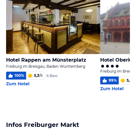
Hotel Rappen am Münsterplatz
Hotel Oberkir
Freiburg im Breisgau, Baden-Württemberg
Freiburg im Breis
100
%
5,3
/
6
6 Bew.
99
%
5,5
/
6
Zum Hotel
Zum Hotel
Infos Freiburger Markt