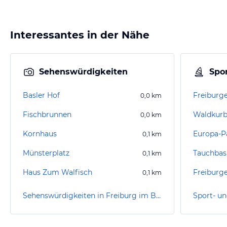
Interessantes in der Nähe
Sehenswürdigkeiten
Spor
Basler Hof
Freiburg
0,0
km
Fischbrunnen
Waldkurb
0,0
km
Kornhaus
Europa-P
0,1
km
Münsterplatz
0,1
km
Haus Zum Walfisch
Freiburge
0,1
km
Sehenswürdigkeiten in Freiburg im Breisgau