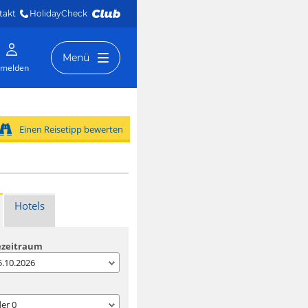
takt
HolidayCheck 
Menü
melden
Einen Reisetipp bewerten
Hotels
ezeitraum
05.10.2026
der
0