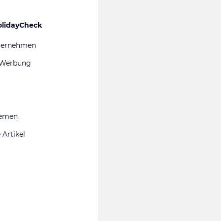
olidayCheck
ternehmen
 Werbung
hemen
 Artikel