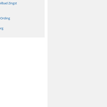
ilbad Zingst
n
-Ording
erg