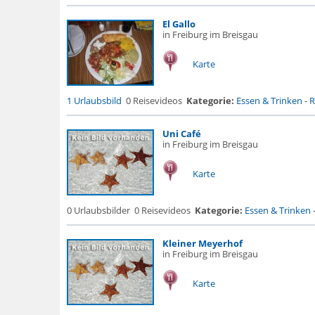
El Gallo
in Freiburg im Breisgau
Karte
1 Urlaubsbild
0 Reisevideos
Kategorie:
Essen & Trinken
-
R
Uni Café
in Freiburg im Breisgau
Karte
0 Urlaubsbilder
0 Reisevideos
Kategorie:
Essen & Trinken
Kleiner Meyerhof
in Freiburg im Breisgau
Karte