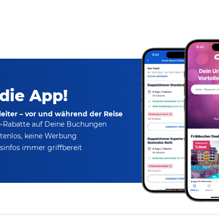
 die App!
eiter – vor und während der Reise
p-Rabatte
auf Deine Buchungen
tenlos,
keine Werbung
infos immer griffbereit