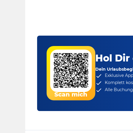
Hol Dir
Dein Urlaubsbegl
Exklusive Ap
Komplett kos
Alle Buchungs
Scan mich