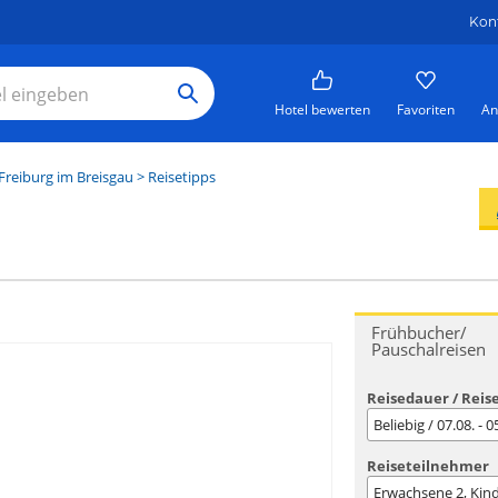
Kon
Hotel bewerten
Favoriten
An
Freiburg im Breisgau
> Reisetipps
Frühbucher/
Pauschalreisen
Reisedauer / Reis
Beliebig / 07.08. - 
Reiseteilnehmer
Erwachsene
2
, Kin