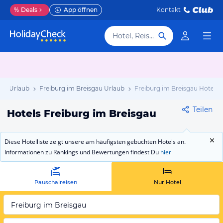
%
Deals
App öffnen
Kontakt
Hotel, Reiseziel
rg Urlaub
Freiburg im Breisgau Urlaub
Freiburg im Breisgau Hotels
Teilen
Hotels Freiburg im Breisgau
Diese Hotelliste zeigt unsere am häufigsten gebuchten Hotels an.
Informationen zu Rankings und Bewertungen findest Du
hier
Pauschalreisen
Nur Hotel
Freiburg im Breisgau