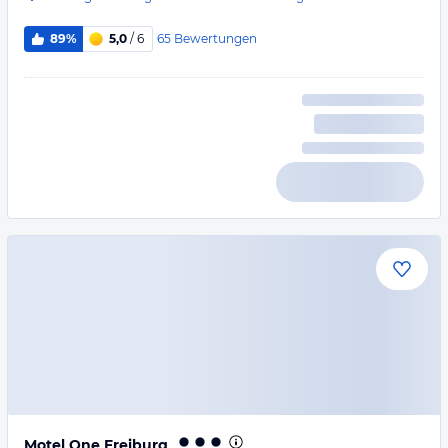
65
Bewertungen
89%
5,0
/ 6
Motel One Freiburg