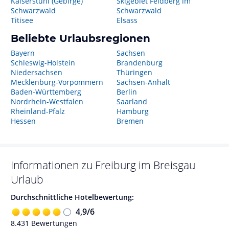
Kaiserstuhl (Gebirge)
Skigebiet Feldberg im
Schwarzwald
Schwarzwald
Titisee
Elsass
Beliebte Urlaubsregionen
Bayern
Sachsen
Schleswig-Holstein
Brandenburg
Niedersachsen
Thüringen
Mecklenburg-Vorpommern
Sachsen-Anhalt
Baden-Württemberg
Berlin
Nordrhein-Westfalen
Saarland
Rheinland-Pfalz
Hamburg
Hessen
Bremen
Informationen zu
Freiburg im Breisgau
Urlaub
Durchschnittliche Hotelbewertung:
4,9
/
6
8.431
Bewertungen