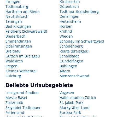
Ihringen
Kirchzarten
Todtnauberg
Gütenbach
Hartheim am Rhein
Todtnau-Brandenberg
Neuf-Brisach
Denzlingen
Teningen
Heitersheim
Bad Krozingen
Horben
Feldberg (Schwarzwald)
Fröhnd
Biederbach
Wieden
Emmendingen
Schönau im Schwarzwald
Oberrimsingen
Schönenberg
Breitnau
Reute (Breisgau)
Gutach im Breisgau
Schallstadt
Waldkirch
Gundelfingen
Stegen
Bahlingen
Kleines Wiesental
Aitern
Sulzburg
Menzenschwand
Beliebte Urlaubsgebiete
Letzigrund Stadion
Vogesen
Messe Basel
Hallenstadion Zürich
Zollernalb
St. Jakob-Park
Skigebiet Todtnauer
Markgräfler Land
Ferienland
Europa-Park