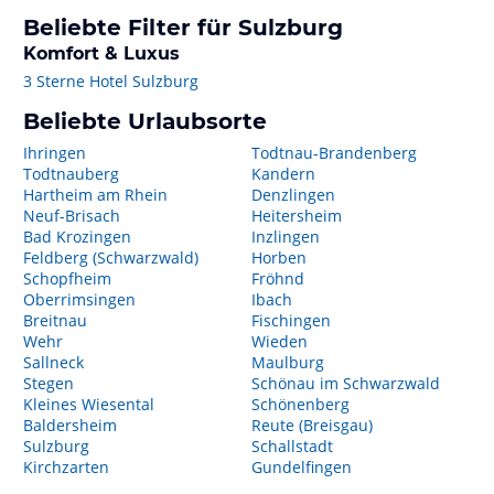
Beliebte Filter für Sulzburg
Komfort & Luxus
3 Sterne Hotel Sulzburg
Beliebte Urlaubsorte
Ihringen
Todtnau-Brandenberg
Todtnauberg
Kandern
Hartheim am Rhein
Denzlingen
Neuf-Brisach
Heitersheim
Bad Krozingen
Inzlingen
Feldberg (Schwarzwald)
Horben
Schopfheim
Fröhnd
Oberrimsingen
Ibach
Breitnau
Fischingen
Wehr
Wieden
Sallneck
Maulburg
Stegen
Schönau im Schwarzwald
Kleines Wiesental
Schönenberg
Baldersheim
Reute (Breisgau)
Sulzburg
Schallstadt
Kirchzarten
Gundelfingen