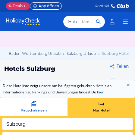
%
Deals
App öffnen
Kontakt
Hotel, Reiseziel
ub
Baden-Württemberg Urlaub
Sulzburg Urlaub
Sulzburg Hotels
Teilen
Hotels Sulzburg
Diese Hotelliste zeigt unsere am häufigsten gebuchten Hotels an.
Informationen zu Rankings und Bewertungen findest Du
hier
Pauschalreisen
Nur Hotel
Sulzburg