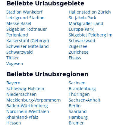
Beliebte Urlaubsgebiete
Stadion Wankdorf
Hallenstadion Zürich
Letzigrund Stadion
St. Jakob-Park
Messe Basel
Markgräfler Land
Skigebiet Todtnauer
Europa-Park
Ferienland
Skigebiet Feldberg im
Kaiserstuhl (Gebirge)
Schwarzwald
Schweizer Mittelland
Zugersee
Schwarzwald
Zürichsee
Titisee
Elsass
Vogesen
Beliebte Urlaubsregionen
Bayern
Sachsen
Schleswig-Holstein
Brandenburg
Niedersachsen
Thüringen
Mecklenburg-Vorpommern
Sachsen-Anhalt
Baden-Württemberg
Berlin
Nordrhein-Westfalen
Saarland
Rheinland-Pfalz
Hamburg
Hessen
Bremen