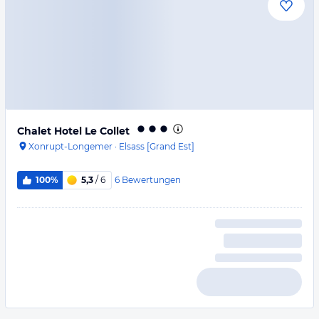
Chalet Hotel Le Collet
Xonrupt-Longemer
·
Elsass [Grand Est]
6
Bewertungen
100%
5,3
/ 6