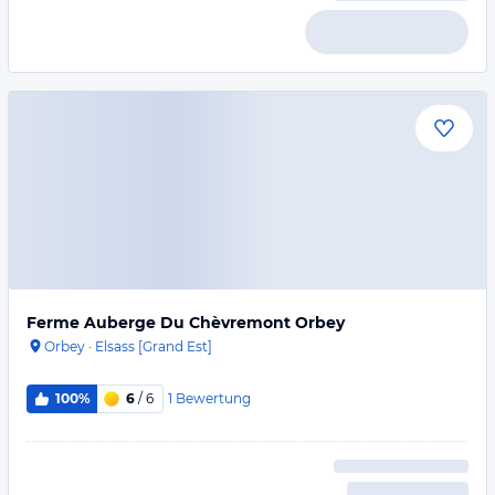
Ferme Auberge Du Chèvremont Orbey
Orbey
·
Elsass [Grand Est]
1
Bewertung
100%
6
/ 6