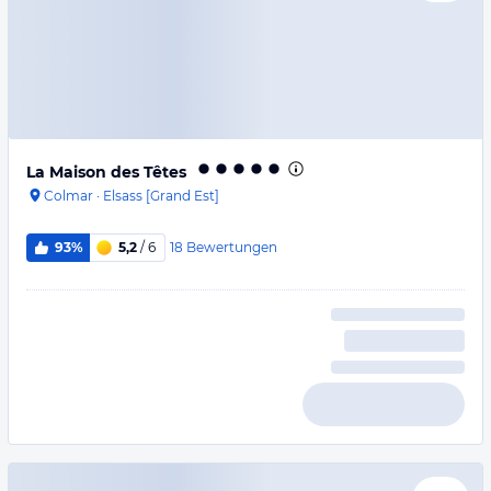
La Maison des Têtes
Colmar
·
Elsass [Grand Est]
18
Bewertungen
93%
5,2
/ 6