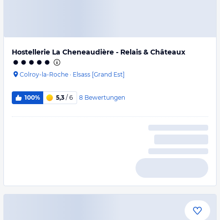
Hostellerie La Cheneaudière - Relais & Châteaux
Colroy-la-Roche
·
Elsass [Grand Est]
8
Bewertungen
100%
5,3
/ 6