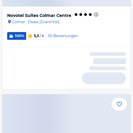
Novotel Suites Colmar Centre
Colmar
·
Elsass [Grand Est]
30
Bewertungen
100%
5,3
/ 6