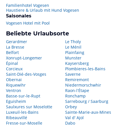
Familienhotel Vogesen
Haustiere & Urlaub mit Hund Vogesen
Saisonales
Vogesen Hotel mit Pool
Beliebte Urlaubsorte
Gerardmer
Le Tholy
La Bresse
Le Ménil
Belfort
Plainfaing
Xonrupt-Longemer
Munster
Épinal
Kaysersberg
Corcieux
Plombieres-les-Bains
Saint-Dié-des-Vosges
Saverne
Obernai
Remiremont
Riquewihr
Niedermorschwhir
Ventron
Raon-lʼÉtape
Basse-sur-le-Rupt
Ronchamp
Eguisheim
Sarrebourg / Saarburg
Saulxures sur Moselotte
Orbey
Luxeuil-les-Bains
Sainte-Marie-aux-Mines
Ribeauvillé
Val d' Ajol
Fresse-sur-Moselle
Dabo