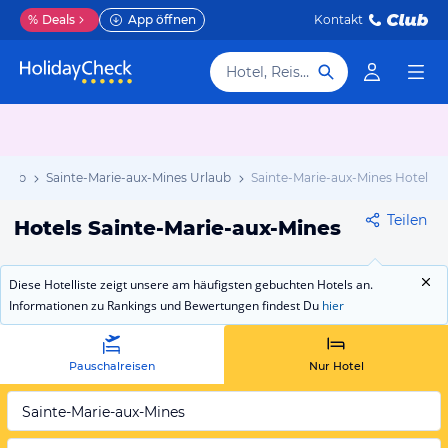
%
Deals
App öffnen
Kontakt
Hotel, Reiseziel
rlaub
Sainte-Marie-aux-Mines Urlaub
Sainte-Marie-aux-Mines Hotels
Teilen
Hotels Sainte-Marie-aux-Mines
Diese Hotelliste zeigt unsere am häufigsten gebuchten Hotels an.
Informationen zu Rankings und Bewertungen findest Du
hier
Pauschalreisen
Nur Hotel
Sainte-Marie-aux-Mines