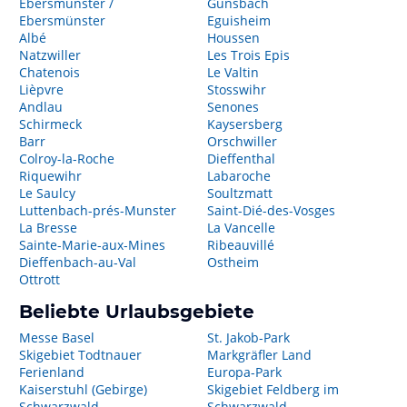
Ebersmunster /
Gunsbach
Ebersmünster
Eguisheim
Albé
Houssen
Natzwiller
Les Trois Epis
Chatenois
Le Valtin
Lièpvre
Stosswihr
Andlau
Senones
Schirmeck
Kaysersberg
Barr
Orschwiller
Colroy-la-Roche
Dieffenthal
Riquewihr
Labaroche
Le Saulcy
Soultzmatt
Luttenbach-prés-Munster
Saint-Dié-des-Vosges
La Bresse
La Vancelle
Sainte-Marie-aux-Mines
Ribeauvillé
Dieffenbach-au-Val
Ostheim
Ottrott
Beliebte Urlaubsgebiete
Messe Basel
St. Jakob-Park
Skigebiet Todtnauer
Markgräfler Land
Ferienland
Europa-Park
Kaiserstuhl (Gebirge)
Skigebiet Feldberg im
Schwarzwald
Schwarzwald