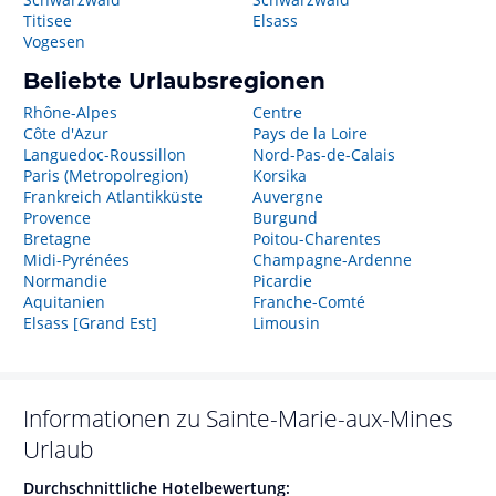
Titisee
Elsass
Vogesen
Beliebte Urlaubsregionen
Rhône-Alpes
Centre
Côte d'Azur
Pays de la Loire
Languedoc-Roussillon
Nord-Pas-de-Calais
Paris (Metropolregion)
Korsika
Frankreich Atlantikküste
Auvergne
Provence
Burgund
Bretagne
Poitou-Charentes
Midi-Pyrénées
Champagne-Ardenne
Normandie
Picardie
Aquitanien
Franche-Comté
Elsass [Grand Est]
Limousin
Informationen zu
Sainte-Marie-aux-Mines
Urlaub
Durchschnittliche Hotelbewertung: