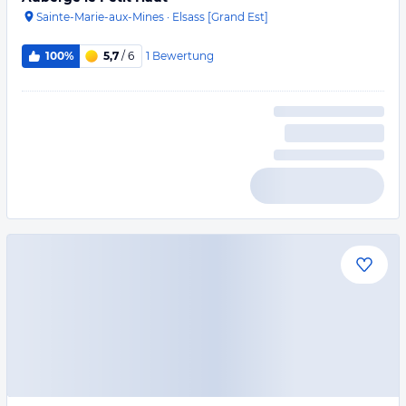
Sainte-Marie-aux-Mines
·
Elsass [Grand Est]
1
Bewertung
100%
5,7
/ 6