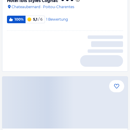
Hotel Ibis Styles Cognac
Chateaubernard
·
Poitou-Charentes
1
Bewertung
100%
5,1
/ 6