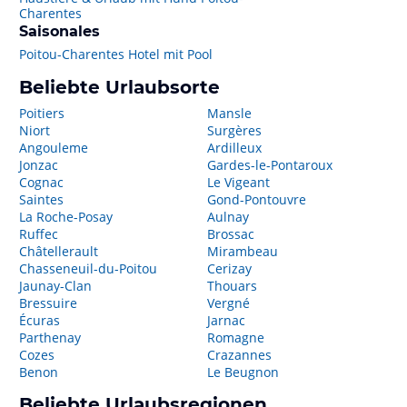
Charentes
Saisonales
Poitou-Charentes Hotel mit Pool
Beliebte Urlaubsorte
Poitiers
Mansle
Niort
Surgères
Angouleme
Ardilleux
Jonzac
Gardes-le-Pontaroux
Cognac
Le Vigeant
Saintes
Gond-Pontouvre
La Roche-Posay
Aulnay
Ruffec
Brossac
Châtellerault
Mirambeau
Chasseneuil-du-Poitou
Cerizay
Jaunay-Clan
Thouars
Bressuire
Vergné
Écuras
Jarnac
Parthenay
Romagne
Cozes
Crazannes
Benon
Le Beugnon
Beliebte Urlaubsregionen