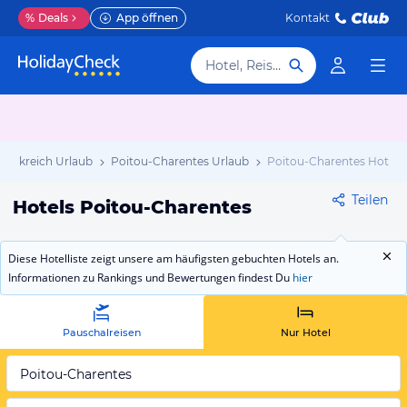
%
Deals
App öffnen
Kontakt
Hotel, Reiseziel
rankreich Urlaub
Poitou-Charentes Urlaub
Poitou-Charentes Hotels
Teilen
Hotels Poitou-Charentes
Diese Hotelliste zeigt unsere am häufigsten gebuchten Hotels an.
Informationen zu Rankings und Bewertungen findest Du
hier
Pauschalreisen
Nur Hotel
Poitou-Charentes