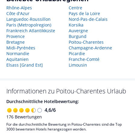
Rhône-Alpes
Centre
Côte d'Azur
Pays de la Loire
Languedoc-Roussillon
Nord-Pas-de-Calais
Paris (Metropolregion)
Korsika
Frankreich Atlantikküste
Auvergne
Provence
Burgund
Bretagne
Poitou-Charentes
Midi-Pyrénées
Champagne-Ardenne
Normandie
Picardie
Aquitanien
Franche-Comté
Elsass [Grand Est]
Limousin
Informationen zu
Poitou-Charentes
Urlaub
Durchschnittliche Hotelbewertung:
4,6
/
6
176
Bewertungen
Für die durchschnittliche Bewertung in Poitou-Charentes sind die Top
3000 bewerteten Hotels herangezogen worden.