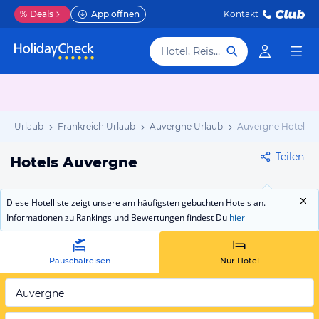
%
Deals
App öffnen
Kontakt
Hotel, Reiseziel
opa Urlaub
Frankreich Urlaub
Auvergne Urlaub
Auvergne Hotels
Teilen
Hotels Auvergne
Diese Hotelliste zeigt unsere am häufigsten gebuchten Hotels an.
Informationen zu Rankings und Bewertungen findest Du
hier
Pauschalreisen
Nur Hotel
Auvergne