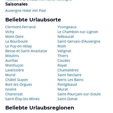
Saisonales
Auvergne Hotel mit Pool
Beliebte Urlaubsorte
Clermont-Ferrand
Yssingeaux
Vichy
Le Chambon-sur-Lignon
Mont-Dore
Nébouzat
La Bourboule
Saint-Gervais-d'Auvergne
Le Puy-en-Velay
Riom
Besse-et-Saint-Anastaise
Valignat
Moulins
Thiers
Aurillac
Coudes
Montluçon
Royat
Laveissière
Chamalières
Murol
Saint Nectaire
Châtel Guyon
Neris Les Bains
Bort-les-Orgues
Pontgibaud
Issoire
Murat
Charensat
Saint-Pourçain-sur-Sioule
Saint-Éloy-les-Mines
Saint-Donat
Beliebte Urlaubsregionen