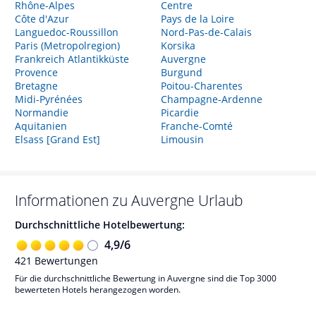
Rhône-Alpes
Centre
Côte d'Azur
Pays de la Loire
Languedoc-Roussillon
Nord-Pas-de-Calais
Paris (Metropolregion)
Korsika
Frankreich Atlantikküste
Auvergne
Provence
Burgund
Bretagne
Poitou-Charentes
Midi-Pyrénées
Champagne-Ardenne
Normandie
Picardie
Aquitanien
Franche-Comté
Elsass [Grand Est]
Limousin
Informationen zu
Auvergne
Urlaub
Durchschnittliche Hotelbewertung:
4,9
/
6
421
Bewertungen
Für die durchschnittliche Bewertung in Auvergne sind die Top 3000
bewerteten Hotels herangezogen worden.