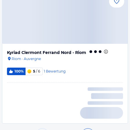
Kyriad Clermont Ferrand Nord - Riom
Riom
·
Auvergne
1
Bewertung
100%
5
/ 6