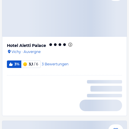
Hotel Aletti Palace
Vichy
·
Auvergne
3
Bewertungen
3%
3,1
/ 6