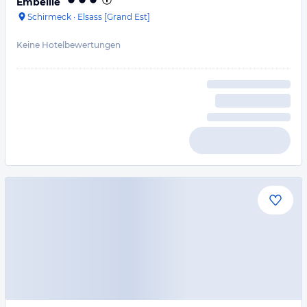
Embellie
Schirmeck
·
Elsass [Grand Est]
Keine Hotelbewertungen