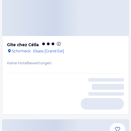
Gîte chez Célia
Schirmeck
·
Elsass [Grand Est]
Keine Hotelbewertungen