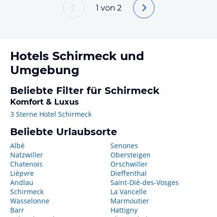
1
von
2
Hotels
Schirmeck
und
Umgebung
Beliebte Filter für Schirmeck
Komfort & Luxus
3 Sterne Hotel Schirmeck
Beliebte Urlaubsorte
Albé
Senones
Natzwiller
Obersteigen
Chatenois
Orschwiller
Lièpvre
Dieffenthal
Andlau
Saint-Dié-des-Vosges
Schirmeck
La Vancelle
Wasselonne
Marmoutier
Barr
Hattigny