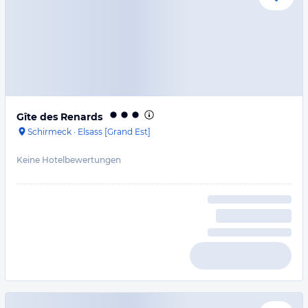
Gîte des Renards
Schirmeck
·
Elsass [Grand Est]
Keine Hotelbewertungen