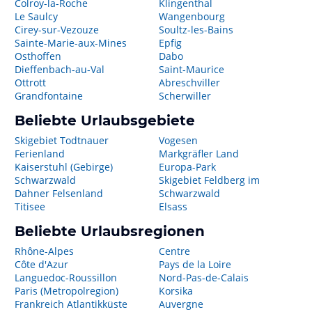
Colroy-la-Roche
Klingenthal
Le Saulcy
Wangenbourg
Cirey-sur-Vezouze
Soultz-les-Bains
Sainte-Marie-aux-Mines
Epfig
Osthoffen
Dabo
Dieffenbach-au-Val
Saint-Maurice
Ottrott
Abreschviller
Grandfontaine
Scherwiller
Beliebte Urlaubsgebiete
Skigebiet Todtnauer
Vogesen
Ferienland
Markgräfler Land
Kaiserstuhl (Gebirge)
Europa-Park
Schwarzwald
Skigebiet Feldberg im
Dahner Felsenland
Schwarzwald
Titisee
Elsass
Beliebte Urlaubsregionen
Rhône-Alpes
Centre
Côte d'Azur
Pays de la Loire
Languedoc-Roussillon
Nord-Pas-de-Calais
Paris (Metropolregion)
Korsika
Frankreich Atlantikküste
Auvergne