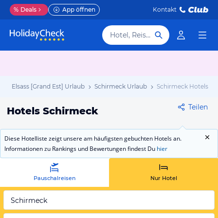
%
Deals
App öffnen
Kontakt
Hotel, Reiseziel
b
Elsass [Grand Est] Urlaub
Schirmeck Urlaub
Schirmeck Hotels
Teilen
Hotels Schirmeck
Diese Hotelliste zeigt unsere am häufigsten gebuchten Hotels an.
Informationen zu Rankings und Bewertungen findest Du
hier
Pauschalreisen
Nur Hotel
Schirmeck