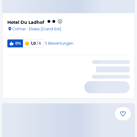
Hotel Du Ladhof
Colmar
·
Elsass [Grand Est]
5
Bewertungen
0%
1,0
/ 6