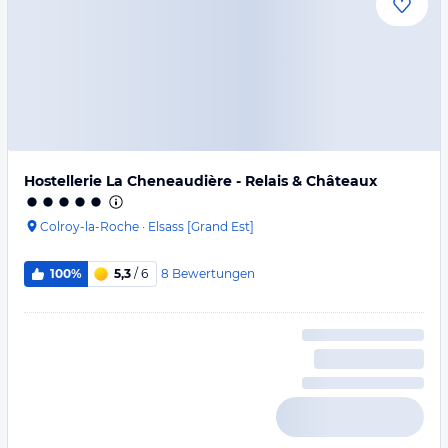
Hostellerie La Cheneaudière - Relais & Châteaux
Colroy-la-Roche
·
Elsass [Grand Est]
8
Bewertungen
100%
5,3
/ 6