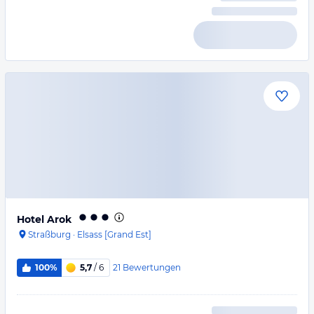
Hotel Arok
Straßburg
·
Elsass [Grand Est]
21
Bewertungen
100%
5,7
/ 6