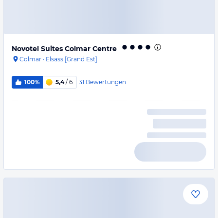
Novotel Suites Colmar Centre
Colmar
·
Elsass [Grand Est]
31
Bewertungen
100%
5,4
/ 6