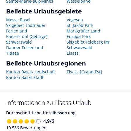
Sainte-Marie-aux-Mines
Wasselonne
Beliebte Urlaubsgebiete
Messe Basel
Vogesen
Skigebiet Todtnauer
St. Jakob-Park
Ferienland
Markgräfler Land
Kaiserstuhl (Gebirge)
Europa-Park
Schwarzwald
Skigebiet Feldberg im
Dahner Felsenland
Schwarzwald
Titisee
Elsass
Beliebte Urlaubsregionen
Kanton Basel-Landschaft
Elsass [Grand Est]
Kanton Basel-Stadt
Informationen zu
Elsass
Urlaub
Durchschnittliche Hotelbewertung:
4,9
/
6
10.586
Bewertungen