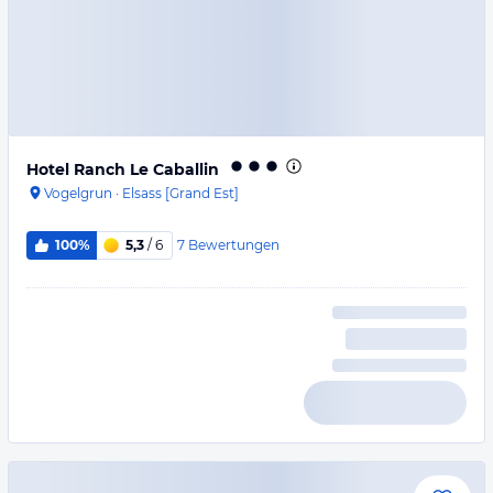
Hotel Ranch Le Caballin
Vogelgrun
·
Elsass [Grand Est]
7
Bewertungen
100%
5,3
/ 6