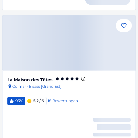
La Maison des Têtes
Colmar
·
Elsass [Grand Est]
18
Bewertungen
93%
5,2
/ 6