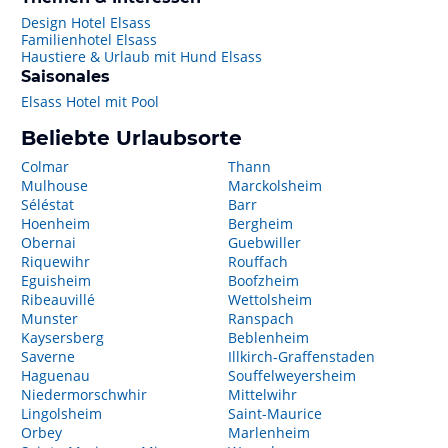
Design Hotel Elsass
Familienhotel Elsass
Haustiere & Urlaub mit Hund Elsass
Saisonales
Elsass Hotel mit Pool
Beliebte Urlaubsorte
Colmar
Thann
Mulhouse
Marckolsheim
Séléstat
Barr
Hoenheim
Bergheim
Obernai
Guebwiller
Riquewihr
Rouffach
Eguisheim
Boofzheim
Ribeauvillé
Wettolsheim
Munster
Ranspach
Kaysersberg
Beblenheim
Saverne
Illkirch-Graffenstaden
Haguenau
Souffelweyersheim
Niedermorschwhir
Mittelwihr
Lingolsheim
Saint-Maurice
Orbey
Marlenheim