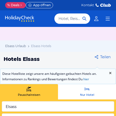
%
Deals
App öffnen
Kontakt
Hotel, Reiseziel
Elsass Urlaub
Elsass Hotels
Teilen
Hotels Elsass
Diese Hotelliste zeigt unsere am häufigsten gebuchten Hotels an.
Informationen zu Rankings und Bewertungen findest Du
hier
Pauschalreisen
Nur Hotel
Elsass