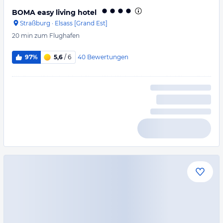
BOMA easy living hotel
Straßburg
·
Elsass [Grand Est]
20 min
zum Flughafen
40
Bewertungen
97%
5,6
/ 6