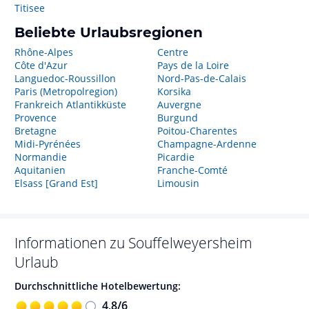
Titisee
Beliebte Urlaubsregionen
Rhône-Alpes
Centre
Côte d'Azur
Pays de la Loire
Languedoc-Roussillon
Nord-Pas-de-Calais
Paris (Metropolregion)
Korsika
Frankreich Atlantikküste
Auvergne
Provence
Burgund
Bretagne
Poitou-Charentes
Midi-Pyrénées
Champagne-Ardenne
Normandie
Picardie
Aquitanien
Franche-Comté
Elsass [Grand Est]
Limousin
Informationen zu
Souffelweyersheim
Urlaub
Durchschnittliche Hotelbewertung:
4,8
/
6