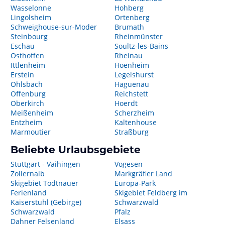
Wasselonne
Hohberg
Lingolsheim
Ortenberg
Schweighouse-sur-Moder
Brumath
Steinbourg
Rheinmünster
Eschau
Soultz-les-Bains
Osthoffen
Rheinau
Ittlenheim
Hoenheim
Erstein
Legelshurst
Ohlsbach
Haguenau
Offenburg
Reichstett
Oberkirch
Hoerdt
Meißenheim
Scherzheim
Entzheim
Kaltenhouse
Marmoutier
Straßburg
Beliebte Urlaubsgebiete
Stuttgart - Vaihingen
Vogesen
Zollernalb
Markgräfler Land
Skigebiet Todtnauer
Europa-Park
Ferienland
Skigebiet Feldberg im
Kaiserstuhl (Gebirge)
Schwarzwald
Schwarzwald
Pfalz
Dahner Felsenland
Elsass