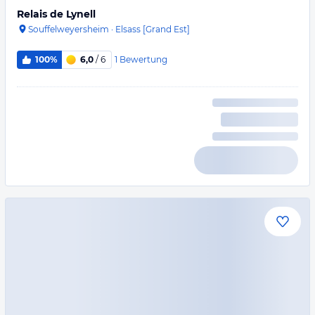
Relais de Lynell
Souffelweyersheim
·
Elsass [Grand Est]
1
Bewertung
100%
6,0
/ 6