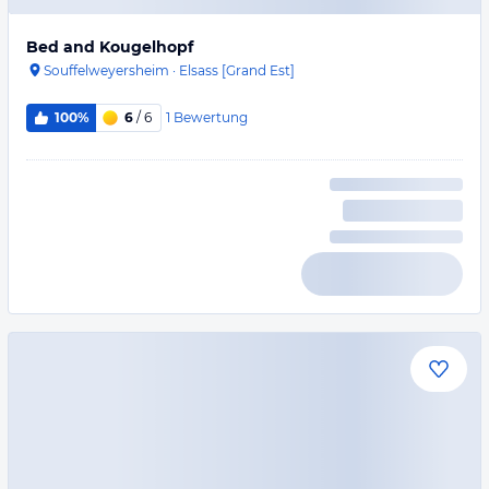
Bed and Kougelhopf
Souffelweyersheim
·
Elsass [Grand Est]
1
Bewertung
100%
6
/ 6