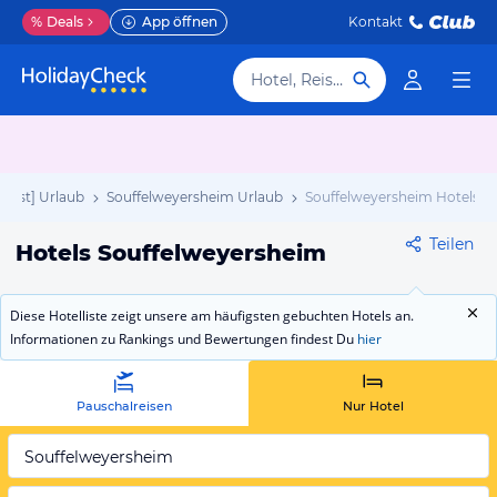
%
Deals
App öffnen
Kontakt
Hotel, Reiseziel
d Est] Urlaub
Souffelweyersheim Urlaub
Souffelweyersheim Hotels
Teilen
Hotels Souffelweyersheim
Diese Hotelliste zeigt unsere am häufigsten gebuchten Hotels an.
Informationen zu Rankings und Bewertungen findest Du
hier
Pauschalreisen
Nur Hotel
Souffelweyersheim