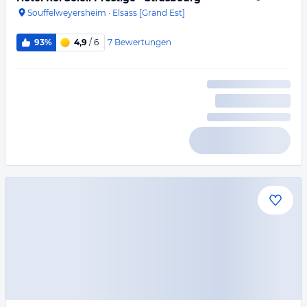
Souffelweyersheim
·
Elsass [Grand Est]
7
Bewertungen
93%
4,9
/ 6