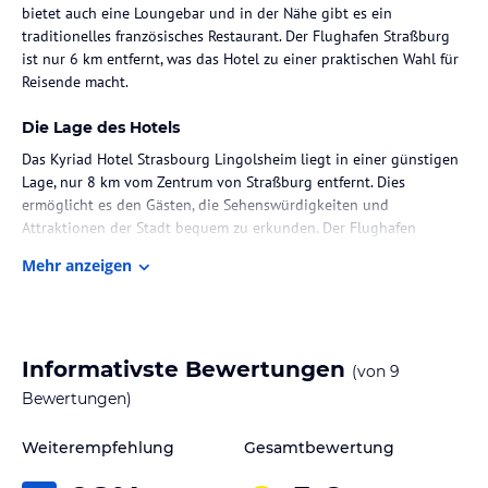
bietet auch eine Loungebar und in der Nähe gibt es ein
traditionelles französisches Restaurant. Der Flughafen Straßburg
ist nur 6 km entfernt, was das Hotel zu einer praktischen Wahl für
Reisende macht.
Die Lage des Hotels
Das Kyriad Hotel Strasbourg Lingolsheim liegt in einer günstigen
Lage, nur 8 km vom Zentrum von Straßburg entfernt. Dies
ermöglicht es den Gästen, die Sehenswürdigkeiten und
Attraktionen der Stadt bequem zu erkunden. Der Flughafen
Straßburg ist auch nur 6 km entfernt, was das Hotel zu einer
Mehr anzeigen
praktischen Wahl für Reisende macht. In der Nähe des Hotels gibt
es ein traditionelles französisches Restaurant, das nur 400 m
entfernt liegt und auf Ihren Besuch wartet.
Zimmer / Unterbringung im Hotel
Informativste Bewertungen
(von
9
Die Zimmer im Kyriad Hotel Strasbourg Lingolsheim bieten eine
Bewertungen)
komfortable Unterkunft mit einer Reihe von Annehmlichkeiten.
Jedes Zimmer verfügt über eine Minibar, einen Fernseher und ein
Weiterempfehlung
Gesamtbewertung
eigenes Badezimmer mit einer Badewanne oder einer Dusche. Die
Zimmer sind gut ausgestattet und bieten den Gästen alles, was sie