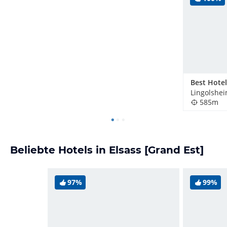
Lingolshei
585m
Beliebte Hotels in Elsass [Grand Est]
97%
99%