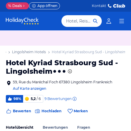
%
Deals
App öffnen
Kontakt
Hotel, Reiseziel
laub
Lingolsheim Hotels
Hotel Kyriad Strasbourg Sud - Lingolsheim
Hotel Kyriad Strasbourg Sud -
Lingolsheim
59, Rue du Maréchal Foch 67380 Lingolsheim Frankreich
Auf Karte anzeigen
9
Bewertungen
98%
5,2
/ 6
Bewerten
Hochladen
Merken
Hotelübersicht
Bewertungen
Fragen