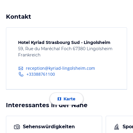
Kontakt
Hotel Kyriad Strasbourg Sud - Lingolsheim
59, Rue du Maréchal Foch 67380 Lingolsheim
Frankreich
reception@kyriad-lingolsheim.com
+33388761100
Karte
Interessantes in der Nähe
Sehenswürdigkeiten
Spor