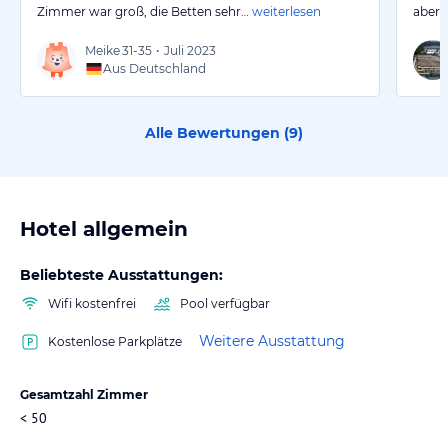
Zimmer war groß, die Betten sehr…
weiterlesen
aber g
Meike
31-35
•
Juli 2023
Aus Deutschland
Alle Bewertungen (
9
)
Hotel allgemein
Beliebteste Ausstattungen:
Wifi kostenfrei
Pool verfügbar
Weitere Ausstattung
Kostenlose Parkplätze
Gesamtzahl Zimmer
< 50