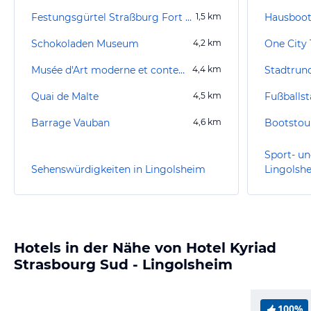
Festungsgürtel Straßburg Fort Joffre
1,5
km
Hausboot
Schokoladen Museum
4,2
km
One City
Musée d'Art moderne et contemporain de Strasbourg (MAMCS)
4,4
km
Stadtrun
Quai de Malte
4,5
km
Barrage Vauban
4,6
km
Bootstou
Sport- un
Sehenswürdigkeiten in Lingolsheim
Lingolsh
Hotels in der Nähe von Hotel Kyriad
Strasbourg Sud - Lingolsheim
100%