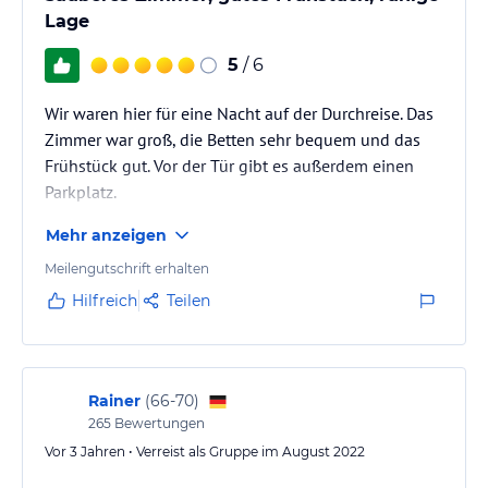
Lage
Hinweis:
Verfasst von HolidayCheck mit Hilfe von KI. Alle
Angaben ohne Gewähr. Bitte lies vor der Buchung die
5
/ 6
verbindlichen
Angebotsdetails
des jeweiligen Veranstalters.
Wir waren hier für eine Nacht auf der Durchreise. Das
Zimmer war groß, die Betten sehr bequem und das
Frühstück gut. Vor der Tür gibt es außerdem einen
Parkplatz.
Mehr anzeigen
Meilengutschrift erhalten
Hilfreich
Teilen
Rainer
(
66-70
)
265
Bewertungen
Vor 3 Jahren • Verreist als Gruppe im August 2022