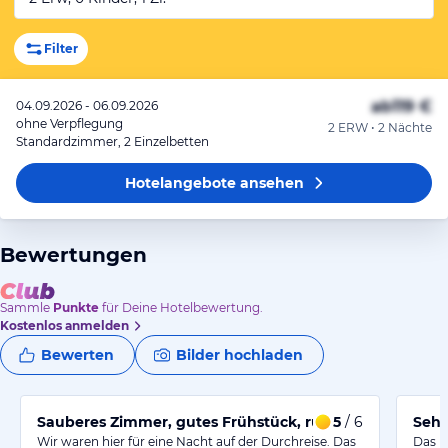
Filter
ab
119 €
04.09.2026 - 06.09.2026
ohne Verpflegung
2 ERW • 2 Nächte
Standardzimmer, 2 Einzelbetten
Hotelangebote
ansehen
Bewertungen
Sammle
Punkte
für Deine Hotelbewertung.
Kostenlos anmelden
Bewerten
Bilder hochladen
Sauberes Zimmer, gutes Frühstück, ruhige Lage
5
/ 6
Sehr
Wir waren hier für eine Nacht auf der Durchreise. Das
Das K