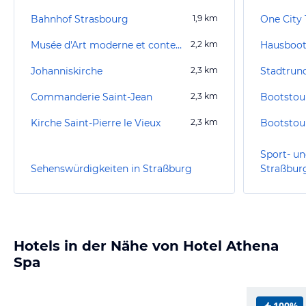
Bahnhof Strasbourg
1,9
km
One City
Musée d'Art moderne et contemporain de Strasbourg (MAMCS)
2,2
km
Hausboot
Johanniskirche
2,3
km
Stadtrun
Commanderie Saint-Jean
2,3
km
Bootstou
Kirche Saint-Pierre le Vieux
2,3
km
Bootstou
Sport- un
Sehenswürdigkeiten in Straßburg
Straßbur
Hotels in der Nähe von Hotel Athena
Spa
100%