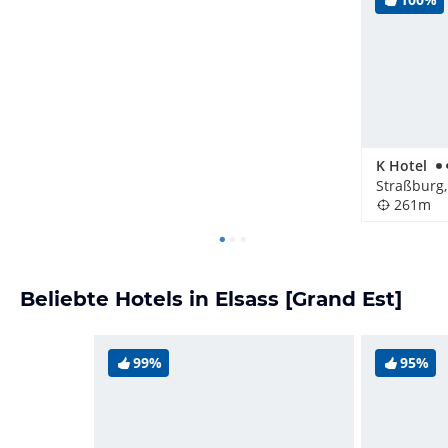
K Hotel
Straßburg,
261m
Beliebte Hotels in Elsass [Grand Est]
99%
95%