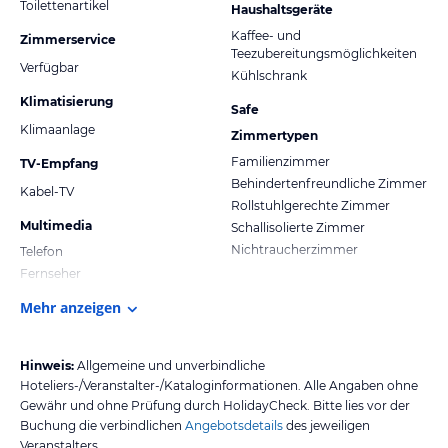
Toilettenartikel
Haushaltsgeräte
Kaffee- und
Zimmerservice
Teezubereitungsmöglichkeiten
Verfügbar
Kühlschrank
Klimatisierung
Safe
Klimaanlage
Zimmertypen
Familienzimmer
TV-Empfang
Behindertenfreundliche Zimmer
Kabel-TV
Rollstuhlgerechte Zimmer
Multimedia
Schallisolierte Zimmer
Nichtraucherzimmer
Telefon
Fernseher
Mehr anzeigen
Hinweis:
Allgemeine und unverbindliche
Hoteliers-/Veranstalter-/Kataloginformationen. Alle Angaben ohne
Gewähr und ohne Prüfung durch HolidayCheck. Bitte lies vor der
Buchung die verbindlichen
Angebotsdetails
des jeweiligen
Veranstalters.