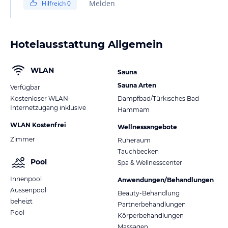
Melden
Hilfreich
0
habe. Das Studio war nicht riesig, man darf also nicht zu
viel erwarten. ...ist halt nicht wie im Studio Zuhause...
Lg
Hotelausstattung Allgemein
Stefan
WLAN
Sauna
Sauna Arten
Verfügbar
Kostenloser WLAN-
Dampfbad/Türkisches Bad
Internetzugang inklusive
Hammam
WLAN Kostenfrei
Wellnessangebote
Zimmer
Ruheraum
Tauchbecken
Pool
Spa & Wellnesscenter
Innenpool
Anwendungen/Behandlungen
Aussenpool
Beauty-Behandlung
beheizt
Partnerbehandlungen
Pool
Körperbehandlungen
Massagen