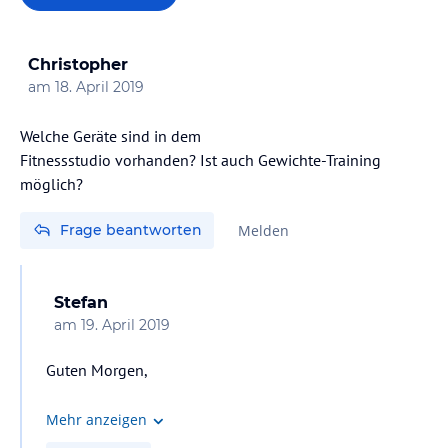
Christopher
am
18. April 2019
Welche Geräte sind in dem
Fitnessstudio vorhanden? Ist auch Gewichte-Training
möglich?
Frage beantworten
Melden
Stefan
am
19. April 2019
Guten Morgen,
leider trainiere ich normalerweise nur Ausdauer, dachte
Mehr anzeigen
aber, dass ich damals auch eine hantelbank gesehen