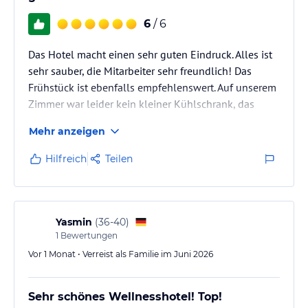
6
/ 6
Das Hotel macht einen sehr guten Eindruck. Alles ist
sehr sauber, die Mitarbeiter sehr freundlich! Das
Frühstück ist ebenfalls empfehlenswert. Auf unserem
Zimmer war leider kein kleiner Kühlschrank, das
könnte verbessert werden! Ansonsten absolute
Mehr anzeigen
Empfehlung in Preis / Leistung !!!
Hilfreich
Teilen
Yasmin
(
36-40
)
1
Bewertungen
Vor 1 Monat • Verreist als Familie im Juni 2026
Sehr schönes Wellnesshotel! Top!