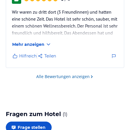
Wir waren zu dritt dort (3 Freundinnen) und hatten
eine schöne Zeit. Das Hotel ist sehr schön, sauber, mit
einem schönen Wellnessbereich. Der Personal ist sehr
freundlich und hilfsbereit. Das Abendessen hat und
allen sehr gut geschmeckt. Die Auswahl beim
Mehr anzeigen
Frühstücksbüfett (17€/pro Person) war sehr reichlich.
Den Parkplatz in der Tiefgarage kann man auch für
Hilfreich
Teilen
12 € dazu nehmen.
Wir würden das Hotel auf jeden Fall
weiterempfehlen.
Alle Bewertungen anzeigen
Fragen zum Hotel
(
1
)
Frage stellen