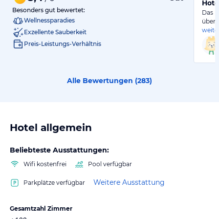
Hote
Besonders gut bewertet:
Das H
Wellnessparadies
über 
weite
Exzellente Sauberkeit
Preis-Leistungs-Verhältnis
Alle Bewertungen (
283
)
Hotel allgemein
Beliebteste Ausstattungen:
Wifi kostenfrei
Pool verfügbar
Weitere Ausstattung
Parkplätze verfügbar
Gesamtzahl Zimmer