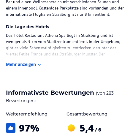
Bar und einen Wellnessbereich mit verschiedenen Saunen und
einem Innenpool. Kostenlose Parkplätze sind vorhanden und der
internationale Flughafen Straßburg ist nur 8 km entfernt.
Die Lage des Hotels
Das Hôtel Restaurant Athena Spa liegt in Straßburg und ist
weniger als 3 km vom Stadtzentrum entfernt. In der Umgebung
gibt es viele Sehenswürdigkeiten zu entdecken, darunter das
Viertel Petite France und das Straßburger Münster. Der
internationale Flughafen Straßburg ist ebenfalls leicht zu
Mehr anzeigen
erreichen.
Zimmer / Unterbringung im Hotel
Die Zimmer im Hôtel Restaurant Athena Spa sind modern und
Informativste Bewertungen
(von
283
komfortabel eingerichtet. Sie verfügen über kostenfreies WLAN,
einen Flachbild-Sat-TV und Tee- und Kaffeezubehör. Die
Bewertungen)
Badezimmer sind mit einer Dusche, einem Haartrockner und
kostenfreien Pflegeprodukten ausgestattet. Einige Zimmer
Weiterempfehlung
Gesamtbewertung
verfügen auch über eine Klimaanlage.
97
%
5,4
/ 6
Gastronomie im Hotel