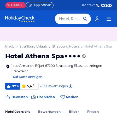
%
Deals
App öffnen
Kontakt
Hotel, Reiseziel
st] Urlaub
Straßburg Urlaub
Straßburg Hotels
Hotel Athena Spa
Hotel Athena Spa
1 rue Armande Béjart 67200 Strasbourg Elsass-Lothringen
Frankreich
Auf Karte anzeigen
283
Bewertungen
97%
5,4
/ 6
Bewerten
Hochladen
Merken
Hotelübersicht
Bewertungen
Bilder
Fragen