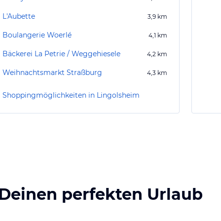
L'Aubette
3,9
km
Boulangerie Woerlé
4,1
km
Bäckerei La Petrie / Weggehiesele
4,2
km
Weihnachtsmarkt Straßburg
4,3
km
Shoppingmöglichkeiten in Lingolsheim
 Deinen perfekten Urlaub