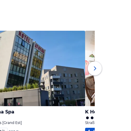
na Spa
K Hotel
s [Grand Est]
Straßburg, Elsass [Grand E