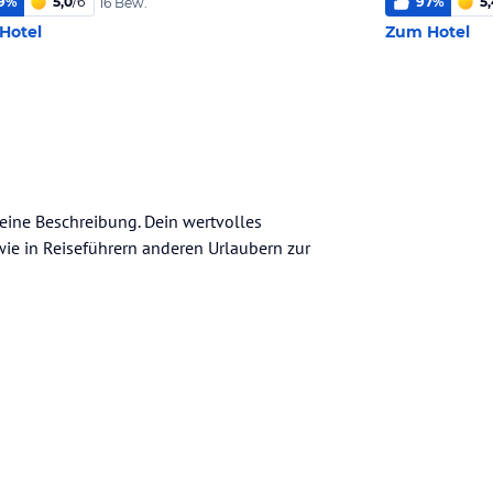
9
%
5,0
/
6
97
%
5,
16 Bew.
Hotel
Zum Hotel
meine Beschreibung. Dein wertvolles
n wie in Reiseführern anderen Urlaubern zur