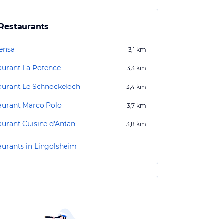
Restaurants
ensa
3,1
km
aurant La Potence
3,3
km
aurant Le Schnockeloch
3,4
km
aurant Marco Polo
3,7
km
aurant Cuisine d'Antan
3,8
km
aurants in Lingolsheim