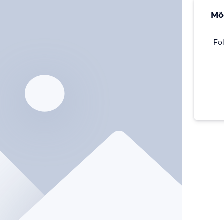
Mö
Fo