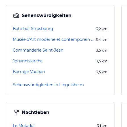
Sehenswürdigkeiten
Bahnhof Strasbourg
3,2
km
Musée d'Art moderne et contemporain de Strasbourg (MAMCS)
3,4
km
Commanderie Saint-Jean
3,5
km
Johanniskirche
3,5
km
Barrage Vauban
3,5
km
Sehenswürdigkeiten in Lingolsheim
Nachtleben
Le Molodoï
3,1
km