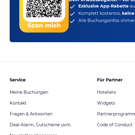
Exklusive App-Rabatte
au
Komplett kostenlos,
kein
Alle Buchungsinfos immer 
Scan mich
Service
Für Partner
Meine Buchungen
Hoteliers
Kontakt
Widgets
Fragen & Antworten
Partnerprogram
Deal-Alarm, Gutscheine uvm.
Code of Conduct