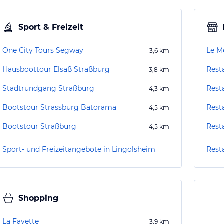
Sport & Freizeit
One City Tours Segway
Le M
3,6
km
Hausboottour Elsaß Straßburg
Rest
3,8
km
Stadtrundgang Straßburg
Rest
4,3
km
Bootstour Strassburg Batorama
Rest
4,5
km
Bootstour Straßburg
Rest
4,5
km
Sport- und Freizeitangebote in Lingolsheim
Rest
Shopping
La Fayette
3,9
km