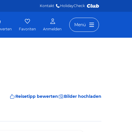
Kontakt
HolidayCheck 
Menü
werten
Favoriten
Anmelden
Reisetipp bewerten
Bilder hochladen