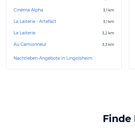
Cinéma Alpha
3,1
km
La Laiterie - Artefact
3,1
km
La Laiterie
3,2
km
Au Camionneur
3,3
km
Nachtleben-Angebote in Lingolsheim
Finde