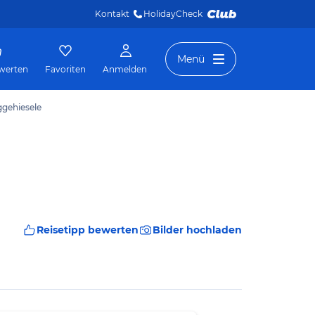
Kontakt
HolidayCheck 
Menü
werten
Favoriten
Anmelden
ggehiesele
Reisetipp bewerten
Bilder hochladen