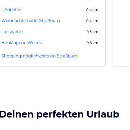
L'Aubette
0,4
km
Weihnachtsmarkt Straßburg
0,4
km
La Fayette
0,5
km
Boulangerie Woerlé
0,6
km
Shoppingmöglichkeiten in Straßburg
 Deinen perfekten Urlaub