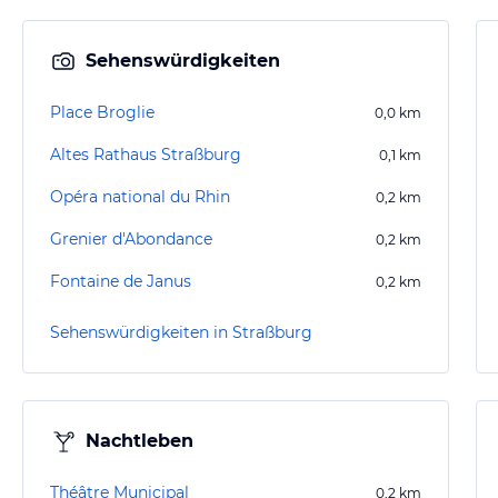
Sehenswürdigkeiten
Place Broglie
0,0
km
Altes Rathaus Straßburg
0,1
km
Opéra national du Rhin
0,2
km
Grenier d'Abondance
0,2
km
Fontaine de Janus
0,2
km
Sehenswürdigkeiten in Straßburg
Nachtleben
Théâtre Municipal
0,2
km