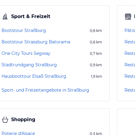
Sport & Freizeit
Bootstour Straßburg
Pâtis
0,6
km
Bootstour Strassburg Batorama
Rest
0,6
km
One City Tours Segway
Rest
0,7
km
Stadtrundgang Straßburg
Rest
0,9
km
Hausboottour Elsaß Straßburg
Rest
1,9
km
Sport- und Freizeitangebote in Straßburg
Rest
Shopping
Poterie d'Alsace
0,3
km