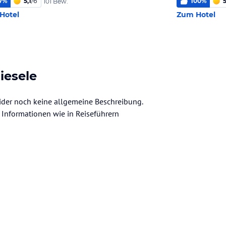
7
%
5,1
/
6
100
%
5
101 Bew.
Hotel
Zum Hotel
iesele
leider noch keine allgemeine Beschreibung.
ve Informationen wie in Reiseführern