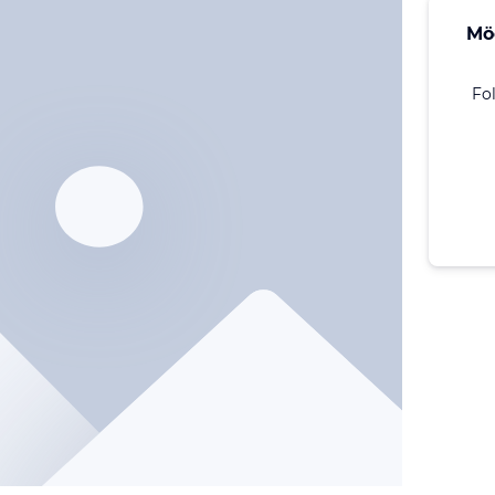
Mö
Fo