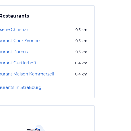
Restaurants
serie Christian
0,3
km
aurant Chez Yvonne
0,3
km
aurant Porcus
0,3
km
aurant Gurtlerhoft
0,4
km
aurant Maison Kammerzell
0,4
km
aurants in Straßburg