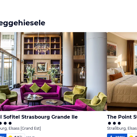
Weggehiesele
l Sofitel Strasbourg Grande Ile
The Point 
urg, Elsass [Grand Est]
Straßburg, Elsas