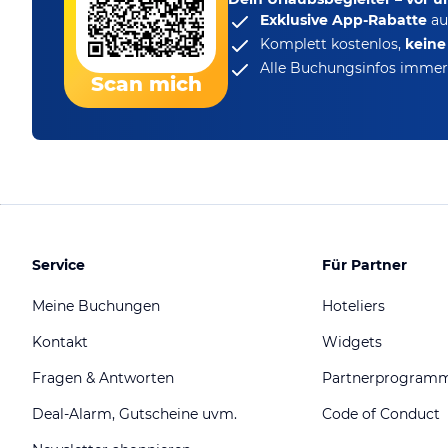
Exklusive App-Rabatte
au
Komplett kostenlos,
kein
Alle Buchungsinfos immer 
Scan mich
Service
Für Partner
Meine Buchungen
Hoteliers
Kontakt
Widgets
Fragen & Antworten
Partnerprogram
Deal-Alarm, Gutscheine uvm.
Code of Conduct