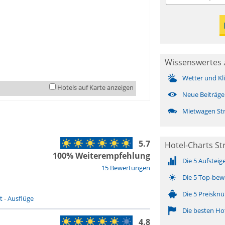
Wissenswertes 
Wetter und Kl
Hotels auf Karte anzeigen
Neue Beiträge
Mietwagen St
5.7
Hotel-Charts S
100% Weiterempfehlung
Die 5 Aufsteig
15 Bewertungen
Die 5 Top-bew
Die 5 Preisknü
t
-
Ausflüge
Die besten Ho
4.8