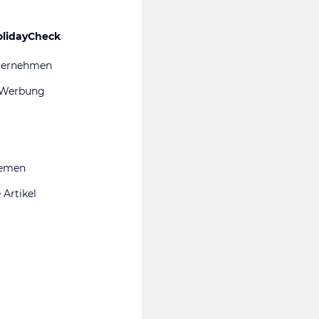
olidayCheck
ternehmen
 Werbung
hemen
 Artikel