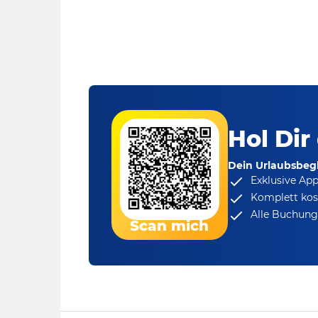
Hol Dir
Dein Urlaubsbegl
Exklusive Ap
Komplett kos
Alle Buchungs
Scan mich