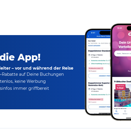
 die App!
eiter – vor und während der Reise
p-Rabatte
auf Deine Buchungen
tenlos,
keine Werbung
infos immer griffbereit