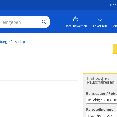
Kon
Hotel bewerten
Favoriten
An
burg
> Reisetipps
Frühbucher/
Pauschalreisen
Reisedauer / Reis
Beliebig / 08.08. - 
Reiseteilnehmer
Erwachsene
2
, Kin