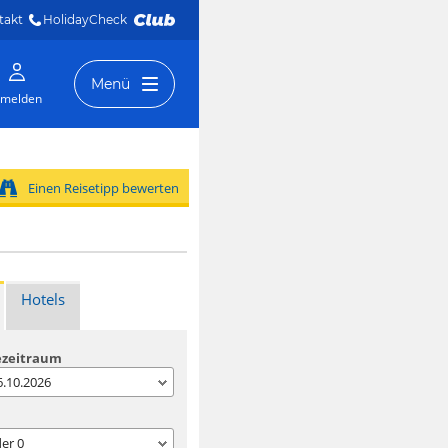
takt
HolidayCheck 
Menü
melden
Einen Reisetipp bewerten
Hotels
ezeitraum
06.10.2026
der
0