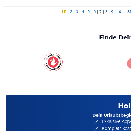
[1]
|
2
|
3
|
4
|
5
|
6
|
7
|
8
|
9
|
10
...
3
Finde Dei
Hol
Dein Urlaubsbegle
Exklusive App
Komplett kost