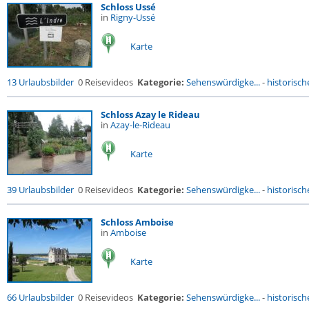
Schloss Ussé
in
Rigny-Ussé
Karte
13 Urlaubsbilder
0 Reisevideos
Kategorie:
Sehenswürdigke...
-
historische
Schloss Azay le Rideau
in
Azay-le-Rideau
Karte
39 Urlaubsbilder
0 Reisevideos
Kategorie:
Sehenswürdigke...
-
historische
Schloss Amboise
in
Amboise
Karte
66 Urlaubsbilder
0 Reisevideos
Kategorie:
Sehenswürdigke...
-
historische