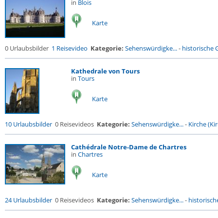
in
Blois
Karte
0 Urlaubsbilder
1 Reisevideo
Kategorie:
Sehenswürdigke...
-
historische G
Kathedrale von Tours
in
Tours
Karte
10 Urlaubsbilder
0 Reisevideos
Kategorie:
Sehenswürdigke...
-
Kirche (Kir
Cathédrale Notre-Dame de Chartres
in
Chartres
Karte
24 Urlaubsbilder
0 Reisevideos
Kategorie:
Sehenswürdigke...
-
historische