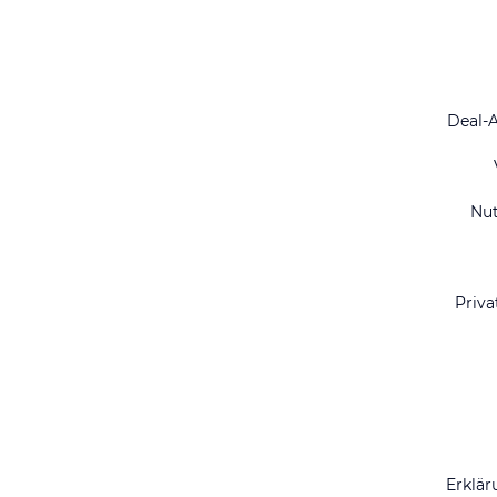
Deal-
Nu
Priva
Erklär