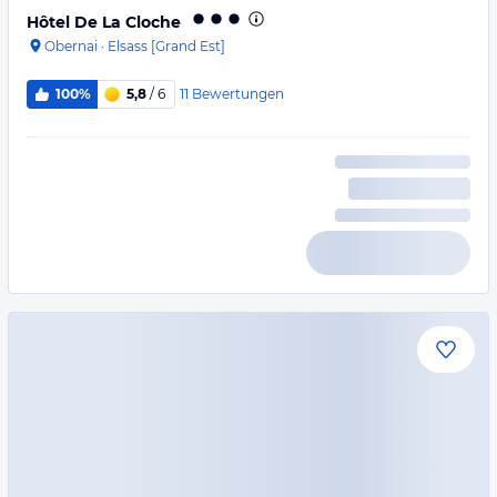
Hôtel De La Cloche
Obernai
·
Elsass [Grand Est]
11
Bewertungen
100%
5,8
/ 6