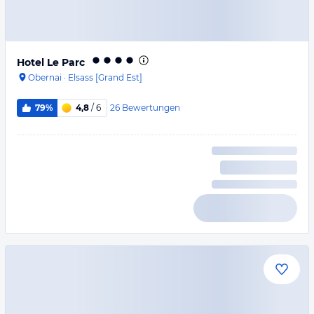
Hotel Le Parc
Obernai
·
Elsass [Grand Est]
26
Bewertungen
79%
4,8
/ 6