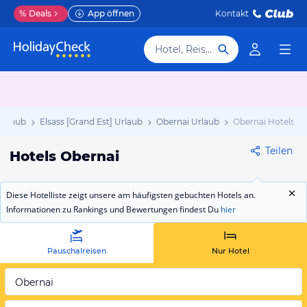
%
Deals
App öffnen
Kontakt
Hotel, Reiseziel
Urlaub
Elsass [Grand Est] Urlaub
Obernai Urlaub
Obernai Hotels
Teilen
Hotels Obernai
Diese Hotelliste zeigt unsere am häufigsten gebuchten Hotels an.
Informationen zu Rankings und Bewertungen findest Du
hier
Pauschalreisen
Nur Hotel
Obernai