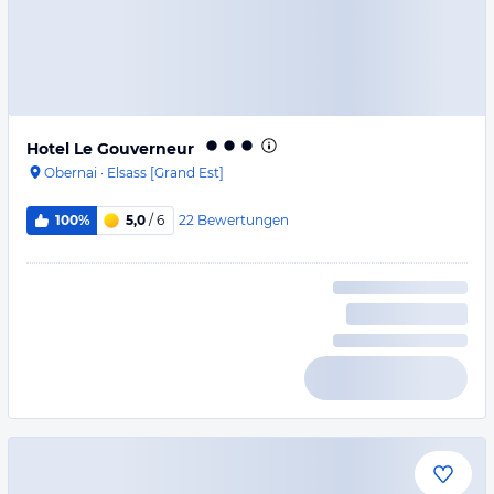
Hotel Le Gouverneur
Obernai
·
Elsass [Grand Est]
22
Bewertungen
100%
5,0
/ 6