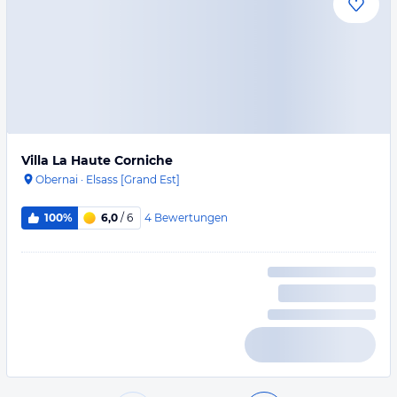
Villa La Haute Corniche
Obernai
·
Elsass [Grand Est]
4
Bewertungen
100%
6,0
/ 6