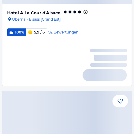
Hotel A La Cour d'Alsace
Obernai
·
Elsass [Grand Est]
92
Bewertungen
100%
5,9
/ 6