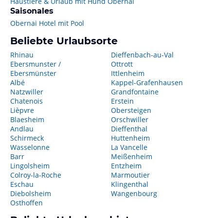
Haustiere & Urlaub mit Hund Obernai
Saisonales
Obernai Hotel mit Pool
Beliebte Urlaubsorte
Rhinau
Dieffenbach-au-Val
Ebersmunster /
Ottrott
Ebersmünster
Ittlenheim
Albé
Kappel-Grafenhausen
Natzwiller
Grandfontaine
Chatenois
Erstein
Lièpvre
Obersteigen
Blaesheim
Orschwiller
Andlau
Dieffenthal
Schirmeck
Huttenheim
Wasselonne
La Vancelle
Barr
Meißenheim
Lingolsheim
Entzheim
Colroy-la-Roche
Marmoutier
Eschau
Klingenthal
Diebolsheim
Wangenbourg
Osthoffen