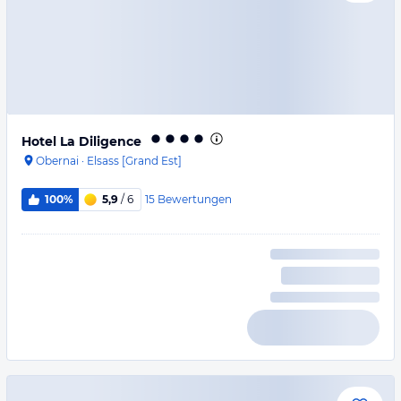
Hotel La Diligence
Obernai
·
Elsass [Grand Est]
15
Bewertungen
100%
5,9
/ 6