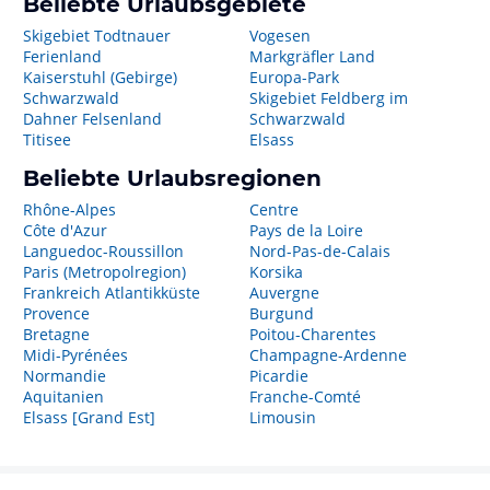
Beliebte Urlaubsgebiete
Skigebiet Todtnauer
Vogesen
Ferienland
Markgräfler Land
Kaiserstuhl (Gebirge)
Europa-Park
Schwarzwald
Skigebiet Feldberg im
Dahner Felsenland
Schwarzwald
Titisee
Elsass
Beliebte Urlaubsregionen
Rhône-Alpes
Centre
Côte d'Azur
Pays de la Loire
Languedoc-Roussillon
Nord-Pas-de-Calais
Paris (Metropolregion)
Korsika
Frankreich Atlantikküste
Auvergne
Provence
Burgund
Bretagne
Poitou-Charentes
Midi-Pyrénées
Champagne-Ardenne
Normandie
Picardie
Aquitanien
Franche-Comté
Elsass [Grand Est]
Limousin