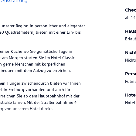
 Ausstattung
Chec
ab 14
 unserer Region in persönlicher und eleganter
Haus
0 Quadratmetern) bieten mit einer Ein- bis
Erlau
leiner Küche wo Sie gemütliche Tage in
Nich
t am Morgen starten Sie im Hotel Classic
Nicht
uch gerne Menschen mit körperlichen
d bequem mit dem Aufzug zu erreichen.
Pers
Polni
einen Hunger zwischendurch bieten wir Ihnen
el in Freiburg vorhanden und auch für
Hote
 erreichen Sie ab dem Hauptbahnhof mit der
straße fahren. Mit der Straßenbahnlinie 4
Hotel
rg von unserem Hotel direkt.
Toilettenartikel gehören zum Badinventar. Ein