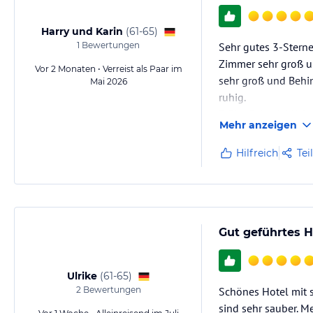
Harry und Karin
(
61-65
)
1
Bewertungen
Sehr gutes 3-Sterne
Zimmer sehr groß u
Vor 2 Monaten • Verreist als Paar im
sehr groß und Behin
Mai 2026
ruhig.
Frühstück reichlich
Mehr anzeigen
Personal sehr freund
Top Hotel das eigent
Hilfreich
Tei
Gut geführtes H
Ulrike
(
61-65
)
2
Bewertungen
Schönes Hotel mit 
sind sehr sauber. M