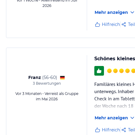
Vor 1 Woche • Alleinreisend im Juli
2026
Mehr anzeigen
Hilfreich
Tei
Schönes kleines
Franz
(
56-60
)
3
Bewertungen
Familiäres kleines 
unterwegs. Inhaber v
Vor 3 Monaten • Verreist als Gruppe
Check in am Tablett
im Mai 2026
der Woche nach 18 
Mehr anzeigen
Hilfreich
Tei