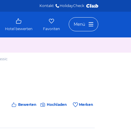
Kontakt
HolidayCheck 
Menü
Hotel bewerten
Favoriten
assic
Bewerten
Hochladen
Merken