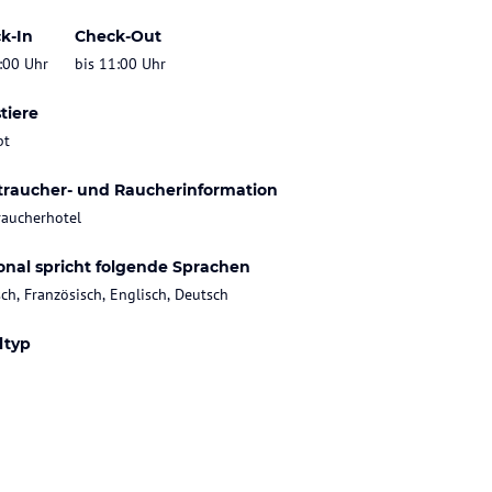
k-In
Check-Out
:00 Uhr
bis 11:00 Uhr
tiere
bt
traucher- und Raucherinformation
raucherhotel
onal spricht folgende Sprachen
sch, Französisch, Englisch, Deutsch
ltyp