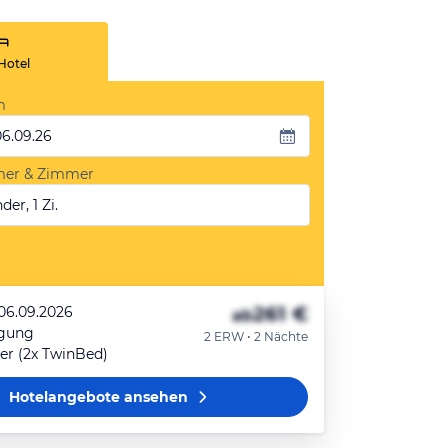
Hotel
m
06.09.26
mer & Zimmer
der, 1 Zi.
261 €
 06.09.2026
ab
egung
2 ERW • 2 Nächte
r (2x TwinBed)
Hotelangebote
ansehen