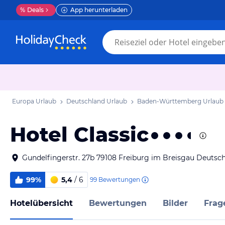
%
Deals
App herunterladen
Europa Urlaub
Deutschland Urlaub
Baden-Württemberg Urlaub
Hotel Classic
Gundelfingerstr. 27b 79108 Freiburg im Breisgau Deutsc
99%
5,4
/ 6
99
Bewertungen
Hotelübersicht
Bewertungen
Bilder
Frag