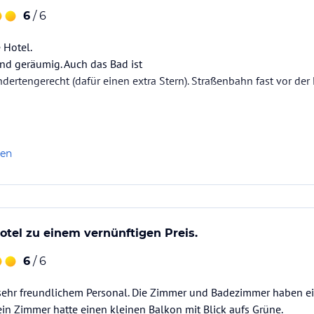
6
/ 6
 Hotel.
nd geräumig. Auch das Bad ist
dertengerecht (dafür einen extra Stern). Straßenbahn fast vor de
 von allem.
lich, alles in allem für mich ein
lich unterbewertet ist.
len
otel zu einem vernünftigen Preis.
6
/ 6
sehr freundlichem Personal. Die Zimmer und Badezimmer haben 
ein Zimmer hatte einen kleinen Balkon mit Blick aufs Grüne.