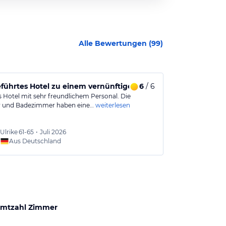
Alle Bewertungen (
99
)
führtes Hotel zu einem vernünftigen Preis.
6
/ 6
Schönes kle
 Hotel mit sehr freundlichem Personal. Die
Familiäres klei
 und Badezimmer haben eine…
weiterlesen
Straßenbahnan
weiterlesen
Ulrike
61-65
•
Juli 2026
Franz
5
Aus Deutschland
Aus
mtzahl Zimmer