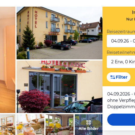
Nur 
Reisezeitrau
04.09.26 - 
Reiseteilneh
2 Erw, 0 Kin
vom Hotelier, April 2009
Filter
04.09.2026 -
ohne Verpfl
Doppelzimme
vom Hotelier, April 2009
Alle Bilder
(
48
)