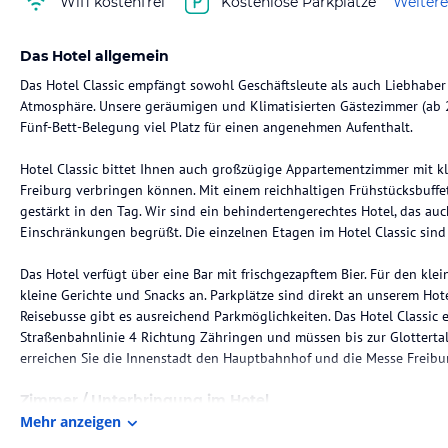
Wifi kostenfrei
Kostenlose Parkplätze
Weitere
Das Hotel allgemein
Das Hotel Classic empfängt sowohl Geschäftsleute als auch Liebhaber
Atmosphäre. Unsere geräumigen und Klimatisierten Gästezimmer (ab 2
Fünf-Bett-Belegung viel Platz für einen angenehmen Aufenthalt.
Hotel Classic bittet Ihnen auch großzügige Appartementzimmer mit k
Freiburg verbringen können. Mit einem reichhaltigen Frühstücksbuffe
gestärkt in den Tag. Wir sind ein behindertengerechtes Hotel, das a
Einschränkungen begrüßt. Die einzelnen Etagen im Hotel Classic sin
Das Hotel verfügt über eine Bar mit frischgezapftem Bier. Für den kl
kleine Gerichte und Snacks an. Parkplätze sind direkt an unserem Hot
Reisebusse gibt es ausreichend Parkmöglichkeiten. Das Hotel Classic
Straßenbahnlinie 4 Richtung Zähringen und müssen bis zur Glottertal
erreichen Sie die Innenstadt den Hauptbahnhof und die Messe Freibu
Zimmer / Unterbringung im Hotel
Mehr anzeigen
In jedem Zimmer ist ein Badezimmer vorhanden. Ein Haartrockner und 