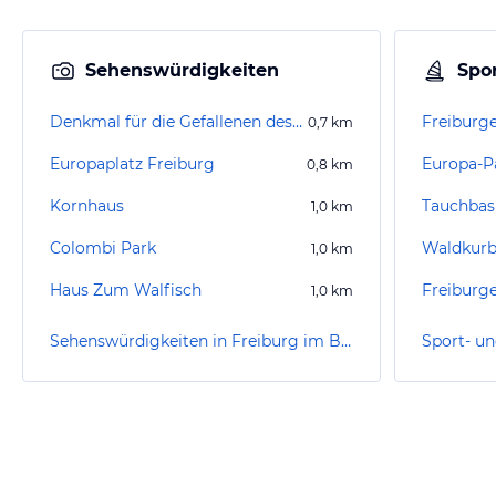
Sehenswürdigkeiten
Spor
Denkmal für die Gefallenen des Ersten Weltkriegs
0,7
km
Europaplatz Freiburg
Europa-P
0,8
km
Kornhaus
1,0
km
Colombi Park
Waldkurb
1,0
km
Haus Zum Walfisch
Freiburge
1,0
km
Sehenswürdigkeiten in Freiburg im Breisgau