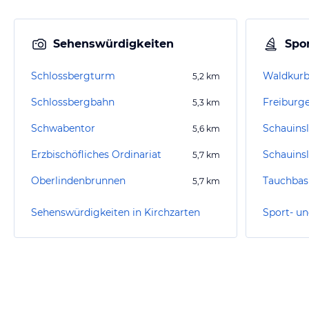
Sehenswürdigkeiten
Spor
Schlossbergturm
Waldkurb
5,2
km
Schlossbergbahn
5,3
km
Schwabentor
Schauins
5,6
km
Erzbischöfliches Ordinariat
Schauins
5,7
km
Oberlindenbrunnen
5,7
km
Sehenswürdigkeiten in Kirchzarten