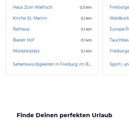
Haus Zum Walfisch
Freiburg
0,0
km
Kirche St. Martin
Waldkurb
0,1
km
Rathaus
Europa-P
0,1
km
Basler Hof
0,1
km
Münsterplatz
Freiburge
0,1
km
Sehenswürdigkeiten in Freiburg im Breisgau
Finde Deinen perfekten Urlaub