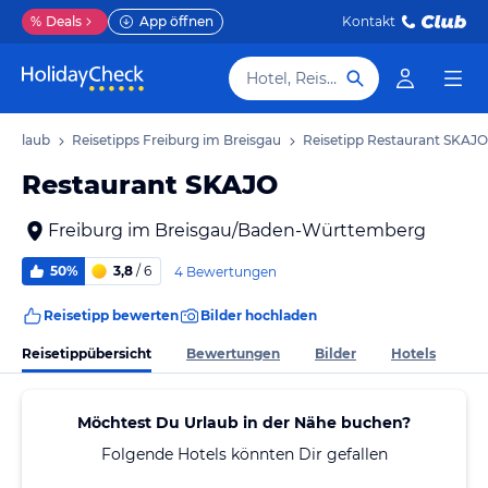
%
Deals
App öffnen
Kontakt
Hotel, Reiseziel
u Urlaub
Reisetipps Freiburg im Breisgau
Reisetipp Restaurant SKAJO
Restaurant SKAJO
Freiburg im Breisgau/Baden-Württemberg
50%
3,8
/ 6
4 Bewertungen
Reisetipp bewerten
Bilder hochladen
Reisetippübersicht
Bewertungen
Bilder
Hotels
Möchtest Du Urlaub in der Nähe buchen?
Folgende Hotels könnten Dir gefallen