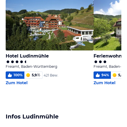
Hotel Ludinmühle
Ferienwohnun
Freiamt, Baden-Württemberg
Freiamt, Baden-W
100
%
5,9
/
6
94
%
5,8
/
6
421 Bew.
Zum Hotel
Zum Hotel
Infos Ludinmühle