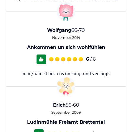
Wolfgang
66-70
November 2014
Ankommen un sich wohlfühlen
6
/ 6
man/frau ist bestens umsorgt und versorgt.
Erich
56-60
September 2009
Ludinmühle Freiamt Brettental