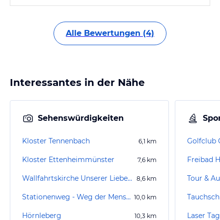
Alle Bewertungen (4)
Interessantes in der Nähe
Sehenswürdigkeiten
Spor
Kloster Tennenbach
Golfclub
6,1
km
Kloster Ettenheimmünster
Freibad 
7,6
km
Wallfahrtskirche Unserer Lieben Frau vom Hörnleberg
Tour & Au
8,6
km
Stationenweg - Weg der Menschwerdung
Tauchsch
10,0
km
Hörnleberg
Laser Ta
10,3
km