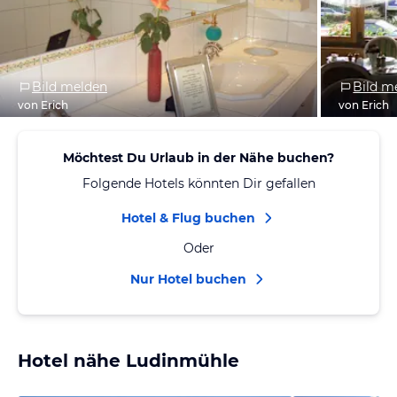
Bild melden
Bild m
von Erich
von Erich
Möchtest Du Urlaub in der Nähe buchen?
Folgende Hotels könnten Dir gefallen
Hotel & Flug buchen
Oder
Nur Hotel buchen
Hotel nähe Ludinmühle