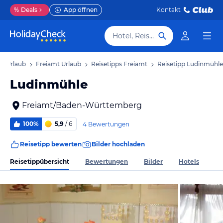
%
Deals
App öffnen
Kontakt
Hotel, Reiseziel
g Urlaub
Freiamt Urlaub
Reisetipps Freiamt
Reisetipp Ludinmühle
Ludinmühle
Freiamt/Baden-Württemberg
100%
5,9
/ 6
4 Bewertungen
Reisetipp bewerten
Bilder hochladen
Reisetippübersicht
Bewertungen
Bilder
Hotels