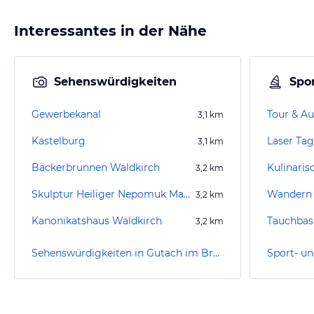
Interessantes in der Nähe
Sehenswürdigkeiten
Spor
Gewerbekanal
Tour & Au
3,1
km
Kastelburg
Laser Ta
3,1
km
Bäckerbrunnen Waldkirch
3,2
km
Skulptur Heiliger Nepomuk Marktplatz Waldkirch
Wandern 
3,2
km
Kanonikatshaus Waldkirch
3,2
km
Sehenswürdigkeiten in Gutach im Breisgau