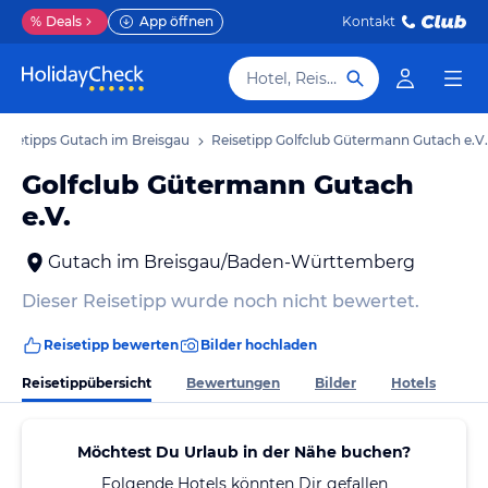
%
Deals
App öffnen
Kontakt
Hotel, Reiseziel
eisetipps Gutach im Breisgau
Reisetipp Golfclub Gütermann Gutach e.V.
Golfclub Gütermann Gutach
e.V.
Gutach im Breisgau/Baden-Württemberg
Dieser Reisetipp wurde noch nicht bewertet.
Reisetipp bewerten
Bilder hochladen
Reisetippübersicht
Bewertungen
Bilder
Hotels
Möchtest Du Urlaub in der Nähe buchen?
Folgende Hotels könnten Dir gefallen