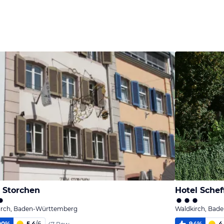
Bild
Bild
Bild
melden
melden
melden
von Klaus
von Klaus
von Klaus
 Storchen
Hotel Schef
irch, Baden-Württemberg
Waldkirch, Bad
00
%
5,4
/
6
94
%
4