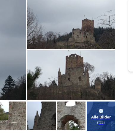
Bild melden
von Claudia
Bild melden
von Claudia
Alle Bilder
(
122
)