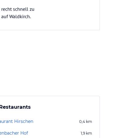
 recht schnell zu
 auf Waldkirch.
Restaurants
aurant Hirschen
0,4
km
enbacher Hof
1,9
km