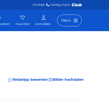
Kontakt
HolidayCheck 
Menü
werten
Favoriten
Anmelden
Reisetipp bewerten
Bilder hochladen