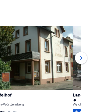
felhof
Landgasthof Bläsi
en-Württemberg
Waldkirch, Baden-Württ
,9
/
6
100
%
4,5
/
6