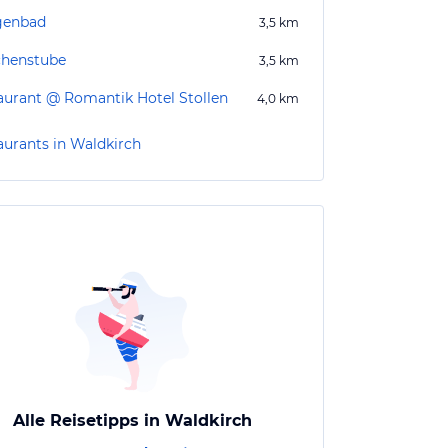
genbad
3,5
km
chenstube
3,5
km
aurant @ Romantik Hotel Stollen
4,0
km
aurants in Waldkirch
Alle Reisetipps in Waldkirch