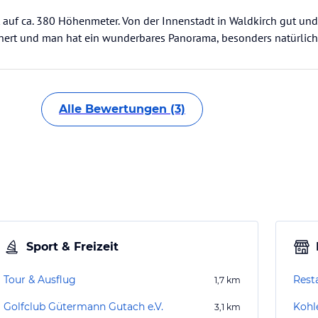
t auf ca. 380 Höhenmeter. Von der Innenstadt in Waldkirch gut und
ichert und man hat ein wunderbares Panorama, besonders natürlich
Alle Bewertungen (3)
Sport & Freizeit
Tour & Ausflug
Rest
1,7
km
Golfclub Gütermann Gutach e.V.
Kohl
3,1
km