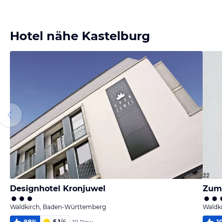
Bild
Bild
Bild
Bild
melden
melden
melden
melden
von Klaus
von Klaus
von Klaus
von Klaus
Hotel nähe Kastelburg
Designhotel Kronjuwel
Zum
Waldkirch, Baden-Württemberg
Waldk
98
%
5,1
/
6
1