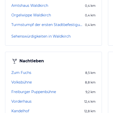
Amtshaus Waldkirch
0,4
km
Orgelwippe Waldkirch
0,4
km
Turmstumpf der ersten Stadtbefestigung
0,4
km
Sehenswürdigkeiten in Waldkirch
Nachtleben
Zum Fuchs
8,5
km
Volksbühne
8,8
km
Freiburger Puppenbühne
9,2
km
Vorderhaus
12,4
km
Kandelhof
12,8
km