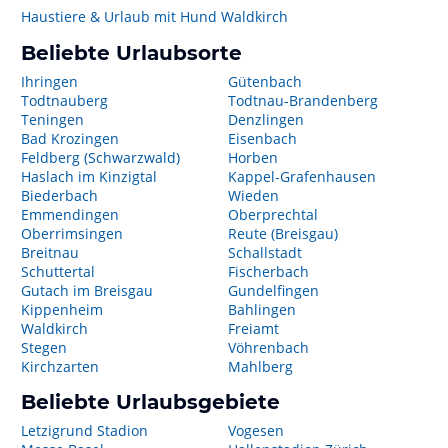
Haustiere & Urlaub mit Hund Waldkirch
Beliebte Urlaubsorte
Ihringen
Gütenbach
Todtnauberg
Todtnau-Brandenberg
Teningen
Denzlingen
Bad Krozingen
Eisenbach
Feldberg (Schwarzwald)
Horben
Haslach im Kinzigtal
Kappel-Grafenhausen
Biederbach
Wieden
Emmendingen
Oberprechtal
Oberrimsingen
Reute (Breisgau)
Breitnau
Schallstadt
Schuttertal
Fischerbach
Gutach im Breisgau
Gundelfingen
Kippenheim
Bahlingen
Waldkirch
Freiamt
Stegen
Vöhrenbach
Kirchzarten
Mahlberg
Beliebte Urlaubsgebiete
Letzigrund Stadion
Vogesen