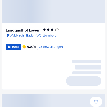
Landgasthof Löwen
Waldkirch
·
Baden-Württemberg
23
Bewertungen
100%
6,0
/ 6