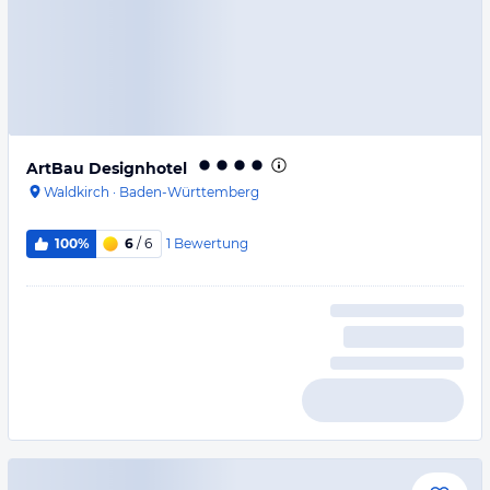
ArtBau Designhotel
Waldkirch
·
Baden-Württemberg
1
Bewertung
100%
6
/ 6