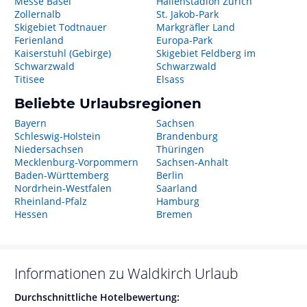
Messe Basel
Hallenstadion Zürich
Zollernalb
St. Jakob-Park
Skigebiet Todtnauer
Markgräfler Land
Ferienland
Europa-Park
Kaiserstuhl (Gebirge)
Skigebiet Feldberg im
Schwarzwald
Schwarzwald
Titisee
Elsass
Beliebte Urlaubsregionen
Bayern
Sachsen
Schleswig-Holstein
Brandenburg
Niedersachsen
Thüringen
Mecklenburg-Vorpommern
Sachsen-Anhalt
Baden-Württemberg
Berlin
Nordrhein-Westfalen
Saarland
Rheinland-Pfalz
Hamburg
Hessen
Bremen
Informationen zu
Waldkirch
Urlaub
Durchschnittliche Hotelbewertung: