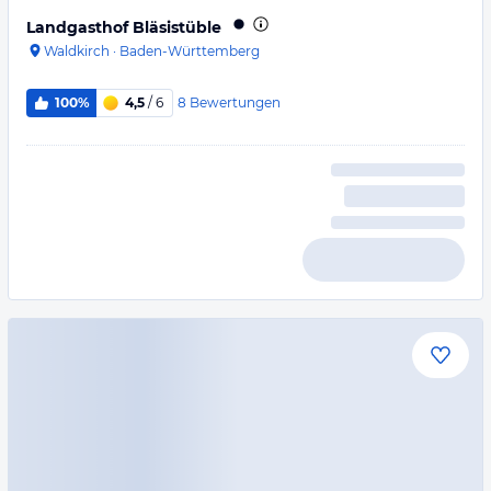
Landgasthof Bläsistüble
Waldkirch
·
Baden-Württemberg
8
Bewertungen
100%
4,5
/ 6