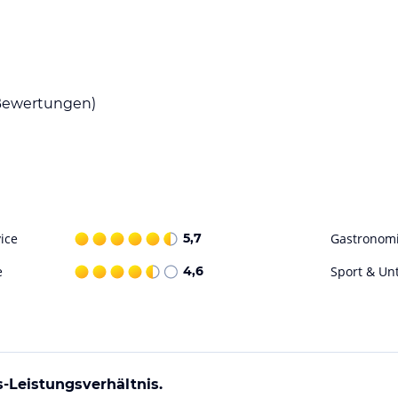
ewertungen)
ice
5,7
Gastronom
e
4,6
Sport & Un
s-Leistungsverhältnis.