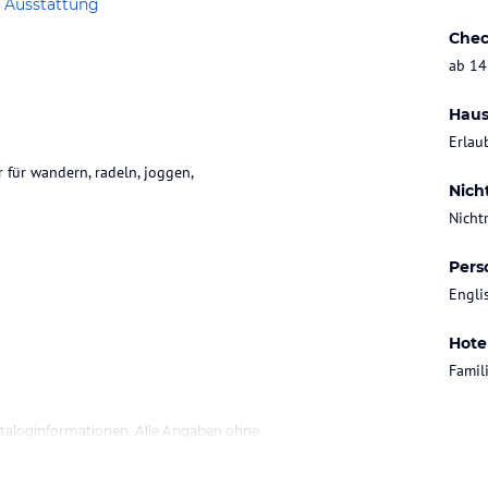
 Ausstattung
Chec
ab 14
Haus
Erlau
 für wandern, radeln, joggen,
Nich
Nicht
Pers
Engli
Hote
Famil
ataloginformationen. Alle Angaben ohne
uchung die verbindlichen
Angebotsdetails
des