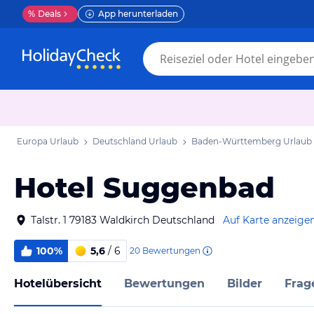
%
Deals
App herunterladen
Europa Urlaub
Deutschland Urlaub
Baden-Württemberg Urlaub
Hotel Suggenbad
Talstr. 1 79183 Waldkirch Deutschland
Auf Karte anzeige
100%
5,6
/ 6
20
Bewertungen
Hotelübersicht
Bewertungen
Bilder
Frag