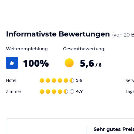
Informativste Bewertungen
(von
20
B
Weiterempfehlung
Gesamtbewertung
100
%
5,6
/ 6
Hotel
5,6
Serv
Zimmer
4,7
Lag
Sehr gutes Prei