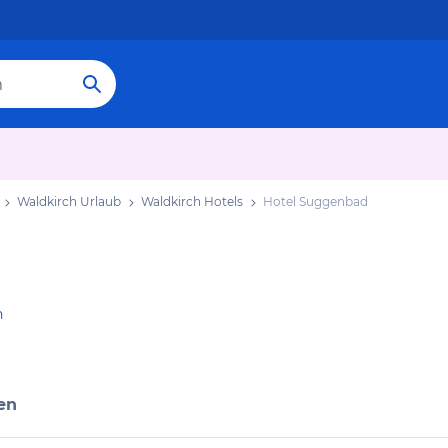
Waldkirch Urlaub
Waldkirch Hotels
Hotel Suggenbad
n
en