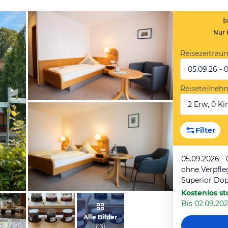
Nur 
Reisezeitrau
05.09.26 - 
Reiseteilneh
2 Erw, 0 Kin
vom Hotelier, April 2023
Filter
05.09.2026 - 
ohne Verpfl
Superior Do
Kostenlos st
Bis 02.09.202
vom Hotelier, September 2022
Alle Bilder
(
13
)