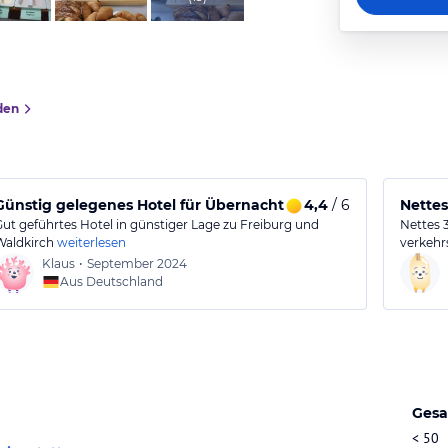
den
Günstig gelegenes Hotel für Übernachtung mit gutem Preis-/
4,4
/ 6
Nettes
Gut geführtes Hotel in günstiger Lage zu Freiburg und
Nettes 
Waldkirch
weiterlesen
verkehr
Klaus
•
September 2024
Aus Deutschland
Gesa
< 50