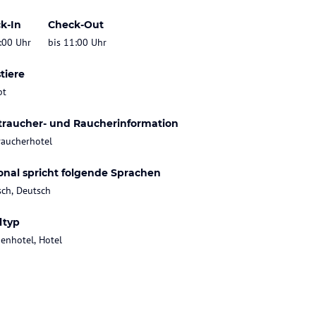
k-In
Check-Out
:00 Uhr
bis 11:00 Uhr
tiere
bt
traucher- und Raucherinformation
raucherhotel
onal spricht folgende Sprachen
sch, Deutsch
ltyp
ienhotel, Hotel