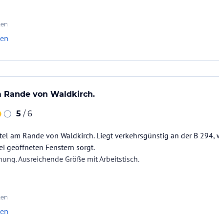
ten
len
m Rande von Waldkirch.
5
/ 6
tel am Rande von Waldkirch. Liegt verkehrsgünstig an der B 294, 
i geöffneten Fenstern sorgt.
ung. Ausreichende Größe mit Arbeitstisch.
ten
len