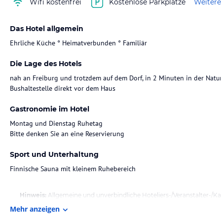
Wifi kostenfrei
Kostenlose Parkplätze
Weitere
Das Hotel allgemein
Ehrliche Küche ° Heimatverbunden ° Familiär
Die Lage des Hotels
nah an Freiburg und trotzdem auf dem Dorf, in 2 Minuten in der Natur
Bushaltestelle direkt vor dem Haus
Gastronomie im Hotel
Montag und Dienstag Ruhetag
Bitte denken Sie an eine Reservierung
Sport und Unterhaltung
Finnische Sauna mit kleinem Ruhebereich
Hinweis:
Allgemeine und unverbindliche Hoteliers-/Veranstalter-/K
Gewähr und ohne Prüfung durch HolidayCheck. Bitte lies vor der B
Mehr anzeigen
jeweiligen Veranstalters.