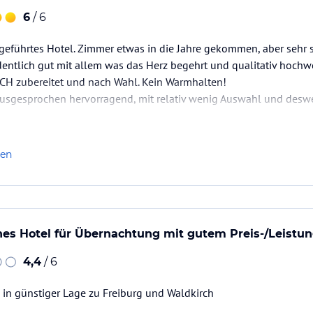
6
/ 6
geführtes Hotel. Zimmer etwas in die Jahre gekommen, aber sehr s
entlich gut mit allem was das Herz begehrt und qualitativ hochwe
H zubereitet und nach Wahl. Kein Warmhalten!
ausgesprochen hervorragend, mit relativ wenig Auswahl und desweg
.
len
es Hotel für Übernachtung mit gutem Preis-/Leistun
4,4
/ 6
 in günstiger Lage zu Freiburg und Waldkirch