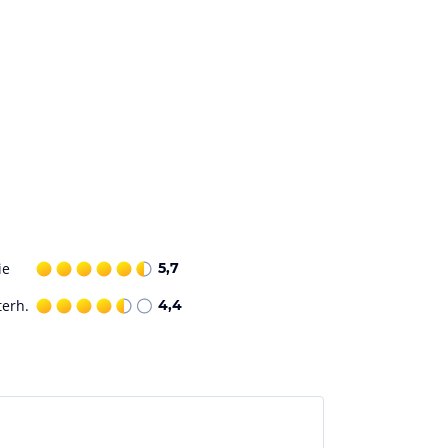
ie
5,7
terh.
4,4