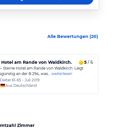
Alle Bewertungen (
20
)
Leistungsverhältnis
 Hotel am Rande von Waldkirch.
5
/ 6
3- Sterne Hotel am Rande von Waldkirch. Liegt
Sehr nettes Gas
sgünstig an der B 294, was…
weiterlesen
hochwertige F
Dieter
61-65
•
Juli 2019
Oliver
Aus Deutschland
Aus
mtzahl Zimmer