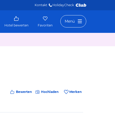
Kontakt
HolidayCheck 
Menü
Hotel bewerten
Favoriten
Bewerten
Hochladen
Merken