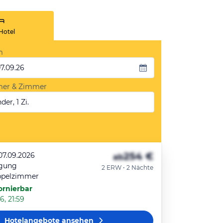
Hotel
m
07.09.26
mer & Zimmer
der, 1 Zi.
254 €
07.09.2026
ab
egung
2 ERW • 2 Nächte
ppelzimmer
ornierbar
6, 21:59
Hotelangebote
ansehen