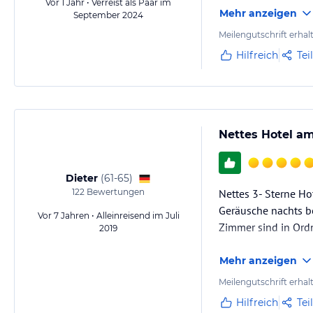
Vor 1 Jahr • Verreist als Paar im
Mehr anzeigen
September 2024
Meilengutschrift erhal
Hilfreich
Tei
Nettes Hotel a
Dieter
(
61-65
)
122
Bewertungen
Nettes 3- Sterne Ho
Geräusche nachts be
Vor 7 Jahren • Alleinreisend im Juli
Zimmer sind in Ordn
2019
Mehr anzeigen
Meilengutschrift erhal
Hilfreich
Tei