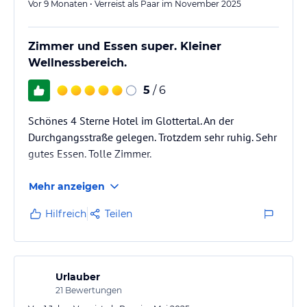
Vor 9 Monaten • Verreist als Paar im November 2025
Angaben ohne Gewähr. Bitte lies vor der Buchung die
verbindlichen
Angebotsdetails
des jeweiligen Veranstalters.
Zimmer und Essen super. Kleiner
Wellnessbereich.
5
/ 6
Schönes 4 Sterne Hotel im Glottertal. An der
Durchgangsstraße gelegen. Trotzdem sehr ruhig. Sehr
gutes Essen. Tolle Zimmer.
Mehr anzeigen
Hilfreich
Teilen
Urlauber
21
Bewertungen