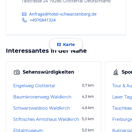
Talstrasse 24 79286 Glottertal Deutschland
Anfrage@hotel-schwarzenberg.de
+4976841324
Karte
Interessantes in der Nähe
Sehenswürdigkeiten
Spor
Engelweg Glottertal
0,7
km
Tour & Au
Baumkronenweg Waldkirch
4,3
km
Laser Ta
Schwarzwaldzoo Waldkirch
4,6
km
Stiftisches Amtshaus Waldkirch
5,0
km
Freiburg
Elztalmuseum
5,0
km