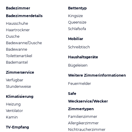
Badezimmer
Bettentyp
Badezimmerdetails
Kingsize
Queensize
Hausschuhe
Schlafsofa
Haartrockner
Dusche
Mobiliar
Badewanne/Dusche
Schreibtisch
Badewanne
Toilettenartikel
Haushaltsgeräte
Bademantel
Bügeleisen
Zimmerservice
Weitere Zimmerinformationen
Verfügbar
Feuermelder
Stundenweise
Safe
Klimatisierung
Weckservice/Wecker
Heizung
Zimmertypen
Ventilator
Familienzimmer
Kamin
Allergikerzimmer
TV-Empfang
Nichtraucherzimmer