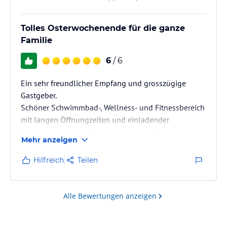
Tolles Osterwochenende für die ganze
Familie
6
/ 6
Ein sehr freundlicher Empfang und grosszügige
Gastgeber.
Schöner Schwimmbad-, Wellness- und Fitnessbereich
mit langen Öffnungzeiten und einladender
Outdoorrelaxbereich mit mediteranem Flair durch
Mehr anzeigen
schöne Palmen.
Im Restaurant superfreundliches Servicepersonal,
Hilfreich
Teilen
sowohl zum Frühstück als auch beim spontan
hinzugebuchten HP-Menue.
Schöne Zimmer mit viel Naturmaterialien und
Alle Bewertungen anzeigen
genügend Platz zum Zusammensitzen (in den
Familienzimmern.)