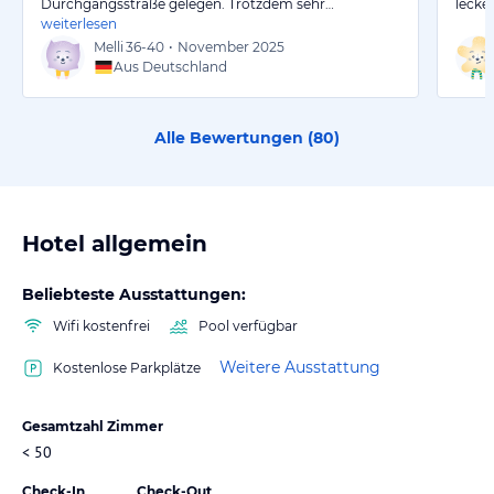
Durchgangsstraße gelegen. Trotzdem sehr…
lecke
weiterlesen
Melli
36-40
•
November 2025
Aus Deutschland
Alle Bewertungen (
80
)
Hotel allgemein
Beliebteste Ausstattungen:
Wifi kostenfrei
Pool verfügbar
Weitere Ausstattung
Kostenlose Parkplätze
Gesamtzahl Zimmer
< 50
Check-In
Check-Out