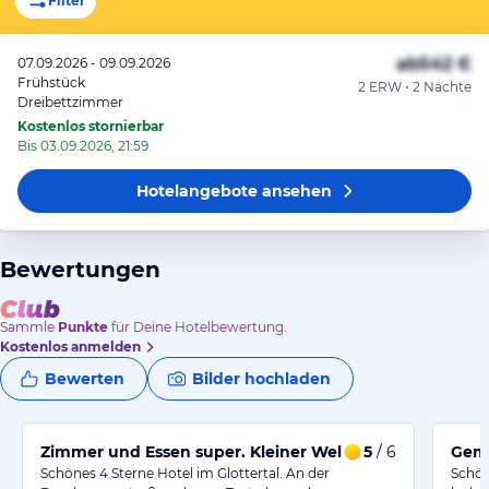
Filter
ab
542 €
07.09.2026 - 09.09.2026
Frühstück
2 ERW • 2 Nächte
Dreibettzimmer
Kostenlos stornierbar
Bis 03.09.2026, 21:59
Hotelangebote
ansehen
Bewertungen
Sammle
Punkte
für Deine Hotelbewertung.
Kostenlos anmelden
Bewerten
Bilder hochladen
Zimmer und Essen super. Kleiner Wellnessbereich.
5
/ 6
Gemü
Schönes 4 Sterne Hotel im Glottertal. An der
Schön