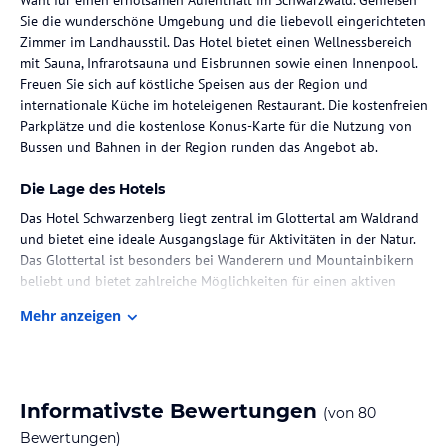
Sie die wunderschöne Umgebung und die liebevoll eingerichteten
Zimmer im Landhausstil. Das Hotel bietet einen Wellnessbereich
mit Sauna, Infrarotsauna und Eisbrunnen sowie einen Innenpool.
Freuen Sie sich auf köstliche Speisen aus der Region und
internationale Küche im hoteleigenen Restaurant. Die kostenfreien
Parkplätze und die kostenlose Konus-Karte für die Nutzung von
Bussen und Bahnen in der Region runden das Angebot ab.
Die Lage des Hotels
Das Hotel Schwarzenberg liegt zentral im Glottertal am Waldrand
und bietet eine ideale Ausgangslage für Aktivitäten in der Natur.
Das Glottertal ist besonders bei Wanderern und Mountainbikern
beliebt und bietet zahlreiche Möglichkeiten für einen aktiven
Urlaub. Die Stadt Freiburg ist nur ca. 15 km entfernt und der
Mehr anzeigen
Bahnhof Denzlingen erreichen Sie nach ca. 5 km.
Zimmer / Unterbringung im Hotel
Die Zimmer im Hotel Schwarzenberg sind im Landhausstil
Informativste Bewertungen
(von
80
eingerichtet und verfügen über kostenloses WLAN, ein eigenes
Bad und einen Balkon mit herrlichem Blick auf die umliegenden
Bewertungen)