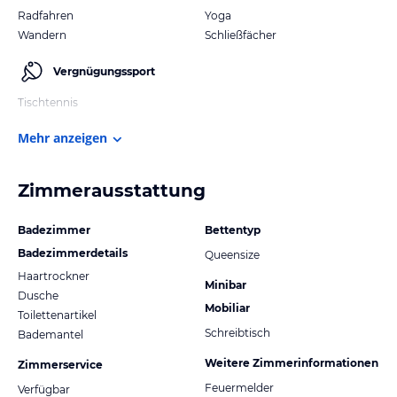
Radfahren
Yoga
Wandern
Schließfächer
Vergnügungssport
Tischtennis
Mehr anzeigen
Zimmerausstattung
Badezimmer
Bettentyp
Badezimmerdetails
Queensize
Haartrockner
Minibar
Dusche
Mobiliar
Toilettenartikel
Schreibtisch
Bademantel
Weitere Zimmerinformationen
Zimmerservice
Feuermelder
Verfügbar