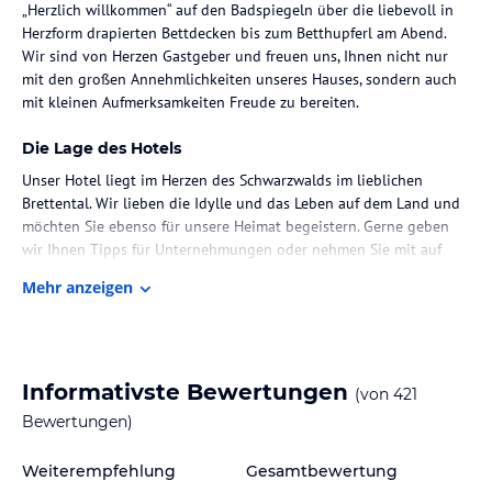
„Herzlich willkommen“ auf den Badspiegeln über die liebevoll in
Herzform drapierten Bettdecken bis zum Betthupferl am Abend.
Wir sind von Herzen Gastgeber und freuen uns, Ihnen nicht nur
mit den großen Annehmlichkeiten unseres Hauses, sondern auch
mit kleinen Aufmerksamkeiten Freude zu bereiten.
Die Lage des Hotels
Unser Hotel liegt im Herzen des Schwarzwalds im lieblichen
Brettental. Wir lieben die Idylle und das Leben auf dem Land und
möchten Sie ebenso für unsere Heimat begeistern. Gerne geben
wir Ihnen Tipps für Unternehmungen oder nehmen Sie mit auf
Ausflüge.
Mehr anzeigen
Zimmer / Unterbringung im Hotel
Unsere gemütlichen Zimmer & Suiten erstrecken sich auf 3
Häuser: das Stammhaus, das Haupthaus sowie das Gästehaus am
Informativste Bewertungen
(von
421
Mühlbach. Das Stammhaus kann Geschichten einer langen
Tradition erzählen, stand hier doch die einstige Ludinmühle aus
Bewertungen)
dem Jahr 1702. Heute befinden sich hier die Ludinmühle-
Restaurants im Landhausstil, unsere Pianobar, unsere Boutique
Weiterempfehlung
Gesamtbewertung
und 2 Seminarräume, die Ihnen alles für Ihre gelungene Tagung