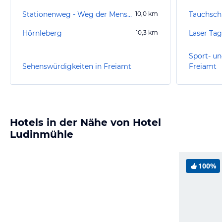
Stationenweg - Weg der Menschwerdung
10,0
km
Tauchsch
Hörnleberg
10,3
km
Laser Ta
Sport- un
Sehenswürdigkeiten in Freiamt
Freiamt
Hotels in der Nähe von Hotel
Ludinmühle
100%