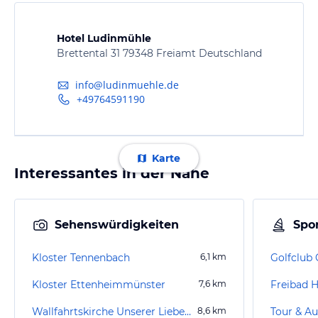
Hotel Ludinmühle
Brettental 31 79348 Freiamt Deutschland
info@ludinmuehle.de
+49764591190
Karte
Interessantes in der Nähe
Sehenswürdigkeiten
Spor
Kloster Tennenbach
6,1
km
Golfclub
Kloster Ettenheimmünster
7,6
km
Freibad 
Wallfahrtskirche Unserer Lieben Frau vom Hörnleberg
8,6
km
Tour & Au