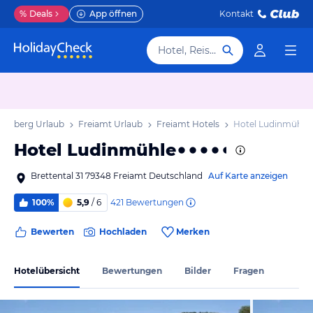
%
Deals
App öffnen
Kontakt
Hotel, Reiseziel
emberg Urlaub
Freiamt Urlaub
Freiamt Hotels
Hotel Ludinmühle
Hotel Ludinmühle
Brettental 31 79348 Freiamt Deutschland
Auf Karte anzeigen
421
Bewertungen
100%
5,9
/ 6
Bewerten
Hochladen
Merken
Hotelübersicht
Bewertungen
Bilder
Fragen