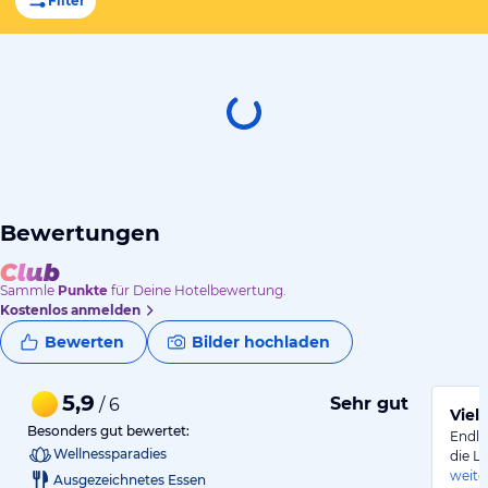
Filter
Bewertungen
Sammle
Punkte
für Deine Hotelbewertung.
Kostenlos anmelden
Bewerten
Bilder hochladen
5,9
Sehr gut
/ 6
Viele
Besonders gut bewertet:
Endli
Wellnessparadies
die L
weite
Ausgezeichnetes Essen