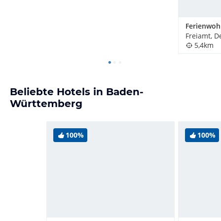
Freiamt, D
5,4km
Beliebte Hotels in Baden-
Württemberg
100%
100%