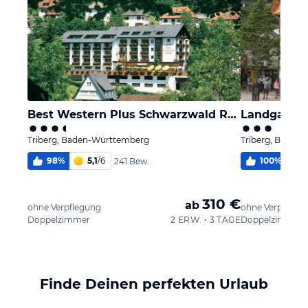
Best Western Plus Schwarzwald Residenz
Landgasthof
Triberg, Baden-Württemberg
Triberg, Baden
98
%
5,1
/
6
100
%
241 Bew.
310 €
ab
ohne Verpflegung
ohne Verpflegu
Doppelzimmer
2 ERW. • 3 TAGE
Doppelzimmer
Finde Deinen perfekten Urlaub