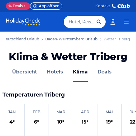
%
Deals
App öffnen
Kontakt
Hotel, Reiseziel
Deutschland Urlaub
Baden-Württemberg Urlaub
Wetter Triberg
Klima & Wetter Triberg
Übersicht
Hotels
Klima
Deals
Temperaturen
Triberg
JAN
FEB
MÄR
APR
MAI
JU
4
°
6
°
10
°
15
°
19
°
22