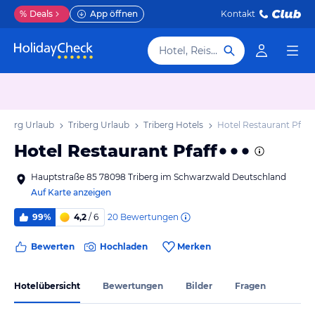
%
Deals
App öffnen
Kontakt
Hotel, Reiseziel
berg Urlaub
Triberg Urlaub
Triberg Hotels
Hotel Restaurant Pfaff
Hotel Restaurant Pfaff
Hauptstraße 85 78098 Triberg im Schwarzwald Deutschland
Auf Karte anzeigen
20
Bewertungen
99%
4,2
/ 6
Bewerten
Hochladen
Merken
Hotelübersicht
Bewertungen
Bilder
Fragen