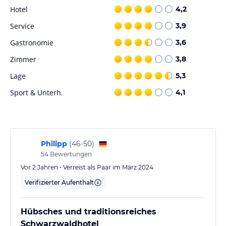
Wanderer, Radfahrer, Motorradfahrer
Hotel
4,2
Service
3,9
Hinweis:
Allgemeine und unverbindliche
Hoteliers-/Veranstalter-/Kataloginformationen. Alle Angaben
Gastronomie
3,6
ohne Gewähr und ohne Prüfung durch HolidayCheck. Bitte
lies vor der Buchung die verbindlichen
Angebotsdetails
des
Zimmer
3,8
jeweiligen Veranstalters.
Lage
5,3
Sport & Unterh.
4,1
Philipp
(
46-50
)
54
Bewertungen
Vor 2 Jahren • Verreist als Paar im März 2024
Verifizierter Aufenthalt
Hübsches und traditionsreiches
Schwarzwaldhotel