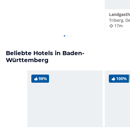
Triberg, D
17m
Beliebte Hotels in Baden-
Württemberg
98%
100%