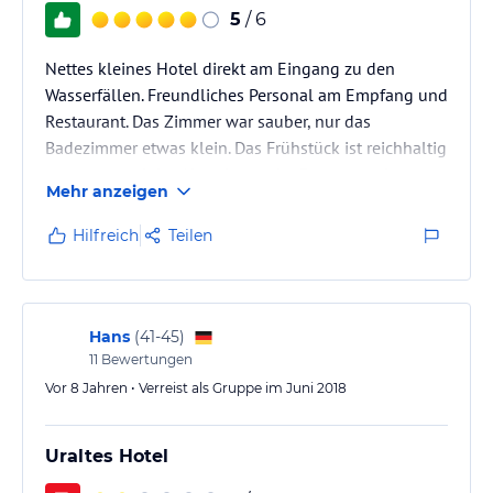
5
/ 6
Nettes kleines Hotel direkt am Eingang zu den
Wasserfällen. Freundliches Personal am Empfang und
Restaurant. Das Zimmer war sauber, nur das
Badezimmer etwas klein. Das Frühstück ist reichhaltig
gewesen und das Abendessen im Restaurant hat uns
Mehr anzeigen
sehr gefallen. Was uns gefehlt hat waren Steckdosen
im Zimmer. Aber wir haben uns trotzdem wohlgefühlt
Hilfreich
Teilen
Hans
(
41-45
)
11
Bewertungen
Vor 8 Jahren • Verreist als Gruppe im Juni 2018
Uraltes Hotel