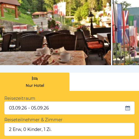
vom Hotelie
Nur Hotel
Reisezeitraum
03.09.26 - 05.09.26
Reiseteilnehmer & Zimmer
2 Erw, 0 Kinder, 1 Zi.