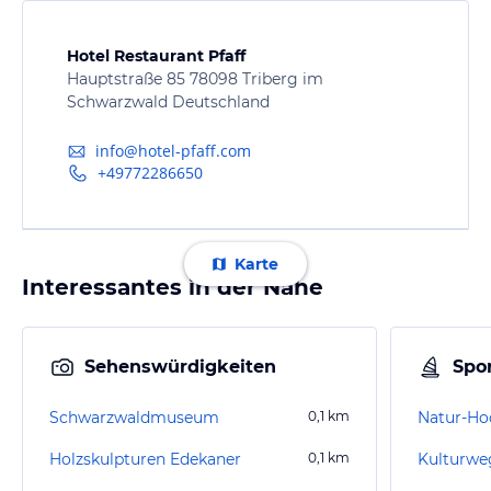
Hotel Restaurant Pfaff
Hauptstraße 85 78098 Triberg im
Schwarzwald Deutschland
info@hotel-pfaff.com
+49772286650
Karte
Interessantes in der Nähe
Sehenswürdigkeiten
Spor
Schwarzwaldmuseum
0,1
km
Natur-Hoc
Holzskulpturen Edekaner
0,1
km
Kulturwe