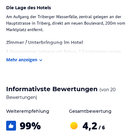
Die Lage des Hotels
Am Aufgang der Triberger Wasserfälle, zentral gelegen an der
Hauptstrasse in Triberg, direkt am neuen Boulevard, 200m vom
Marktplatz entfernt.
Zimmer / Unterbringung im Hotel
8 Doppelzimmer, teilweise mit Balkon, 3 Einzelzimmer, grosse
Gästeterrasse im 2. Stock nur für Hotelgäste, gemütliches
Mehr anzeigen
Restaurant-Cafe, Terrasse. Zimmer werden regelmässig renoviert
und modernisiert, alle Bäder/Duschen wurden zuletzt 2010/2011
renoviert.
Informativste Bewertungen
(von
20
Gastronomie im Hotel
Bewertungen)
Viel gelobte Küche mit badischen/schwäbischen Spezialitäten,
lebend-frische Forellen und Wildgerichte u.a.
Weiterempfehlung
Gesamtbewertung
Sport und Unterhaltung
99
%
4,2
/ 6
Öffentliches Freibad in Triberg, Hallenbäder in der Nähe, freier
Eintritt mit der Konus-Gästekarte. Umgebung sehr schön für