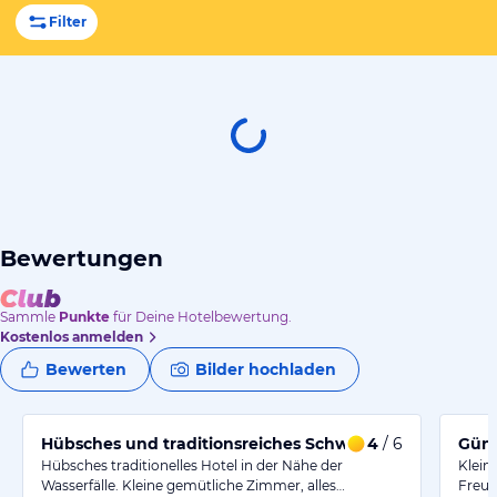
Filter
Bewertungen
Sammle
Punkte
für Deine Hotelbewertung.
Kostenlos anmelden
Bewerten
Bilder hochladen
Hübsches und traditionsreiches Schwarzwaldhotel
4
/ 6
Güns
Hübsches traditionelles Hotel in der Nähe der
Klein
Wasserfälle. Kleine gemütliche Zimmer, alles…
Freun