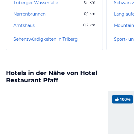
Triberger Wasserfälle
0,1
km
Schwarz
Narrenbrunnen
0,1
km
Langlauf
Amtshaus
0,2
km
Mountain
Sehenswürdigkeiten in Triberg
Sport- un
Hotels in der Nähe von Hotel
Restaurant Pfaff
100%