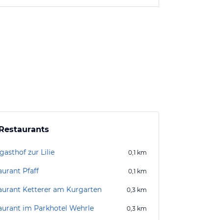
Restaurants
asthof zur Lilie
0,1
km
aurant Pfaff
0,1
km
aurant Ketterer am Kurgarten
0,3
km
aurant im Parkhotel Wehrle
0,3
km