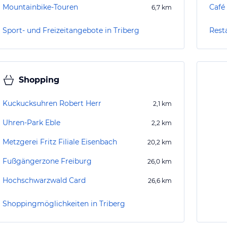
Mountainbike-Touren
Café
6,7
km
Sport- und Freizeitangebote in Triberg
Rest
Shopping
Kuckucksuhren Robert Herr
2,1
km
Uhren-Park Eble
2,2
km
Metzgerei Fritz Filiale Eisenbach
20,2
km
Fußgängerzone Freiburg
26,0
km
Hochschwarzwald Card
26,6
km
Shoppingmöglichkeiten in Triberg