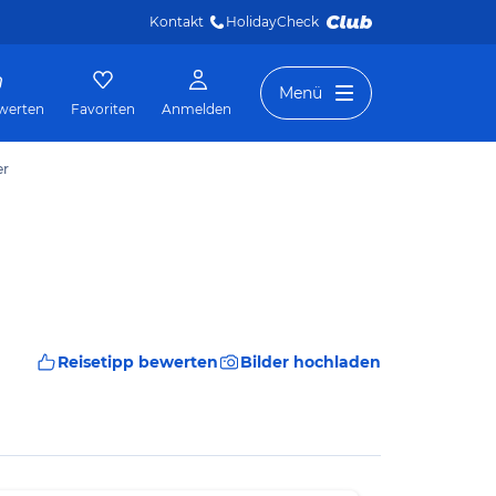
Kontakt
HolidayCheck 
Menü
werten
Favoriten
Anmelden
er
Reisetipp bewerten
Bilder hochladen