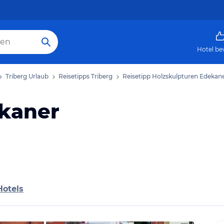
Hotel be
Triberg Urlaub
Reisetipps Triberg
Reisetipp Holzskulpturen Edekan
ekaner
Hotels