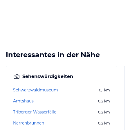
Interessantes in der Nähe
Sehenswürdigkeiten
Schwarzwaldmuseum
0,1
km
Amtshaus
0,2
km
Triberger Wasserfälle
0,2
km
Narrenbrunnen
0,2
km