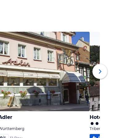
Adler
Hotel Ketterer
-Württemberg
Triberg, Baden-Württemb
,0
/
6
96
%
4,8
/
6