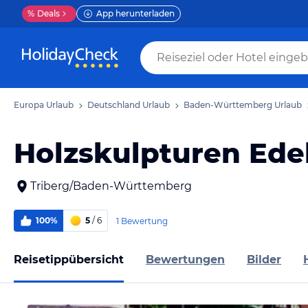
%
Deals
App herunterladen
Europa Urlaub
Deutschland Urlaub
Baden-Württemberg Urlaub
Holzskulpturen Ed
Triberg/Baden-Württemberg
100%
5
/ 6
1 Bewertung
Reisetippübersicht
Bewertungen
Bilder