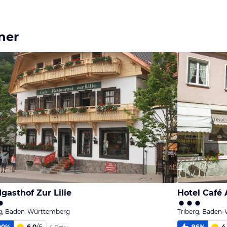
ner
gasthof Zur Lilie
Hotel Café 
rg, Baden-Württemberg
Triberg, Baden
00
%
6,0
/
6
96
%
4