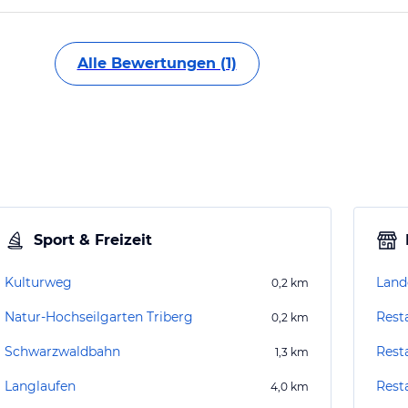
Alle Bewertungen (1)
Sport & Freizeit
Kulturweg
Landg
0,2
km
Natur-Hochseilgarten Triberg
Rest
0,2
km
Schwarzwaldbahn
Rest
1,3
km
Langlaufen
Rest
4,0
km