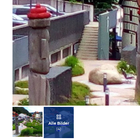
Bild melden
von Steffen
Alle Bilder
(
4
)