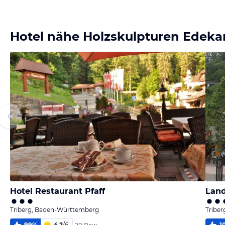
Bild
melden
von Steffen
Hotel nähe Holzskulpturen Edeka
Hotel Restaurant Pfaff
Land
Triberg, Baden-Württemberg
Tribe
99
%
4,2
/
6
1