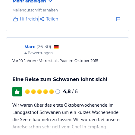
Mehr anzeigen
haben wir uns fertig fürs Abendessen gemacht und
haben ein super leckeres Dreigängemenü erhalten.
Meilengutschrift erhalten
Auch die Bedienung Gaby und der Kellner waren so
Hilfreich
Teilen
nett zu uns dass wir uns gefühlt haben, als kennen
wir die Familie und die Angestellten schon ewig.
Das Restaurant ist…
Marc
(
26-30
)
4
Bewertungen
Vor 10 Jahren • Verreist als Paar im Oktober 2015
Eine Reise zum Schwanen lohnt sich!
4,8
/ 6
Wir waren über das erste Oktoberwochenende im
Landgasthof Schwanen um ein kurzes Wochenende
die Seele baumeln zu lassen. Wir wurden bei unserer
Anreise schon sehr nett vom Chef in Empfang
genommen. Anschließend durften wir uns ein Zimmer