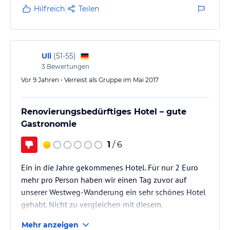
geschmeckt!!!
Hilfreich
Teilen
Das ganze Personal beim Frühstück oder Abendessen
war stets sehr freundlich und hilfsbereit. Ständig
wurde nachgefragt, ob noch etwas gebraucht wird,
z.B. Pommes, Kartoffeln o. ä. Die Servicekräfte,…
Uli
(
51-55
)
3
Bewertungen
Vor 9 Jahren • Verreist als Gruppe im Mai 2017
Renovierungsbedürftiges Hotel – gute
Gastronomie
1
/ 6
Ein in die Jahre gekommenes Hotel. Für nur 2 Euro
mehr pro Person haben wir einen Tag zuvor auf
unserer Westweg-Wanderung ein sehr schönes Hotel
gehabt. Nicht zu vergleichen mit diesem.
Mehr anzeigen