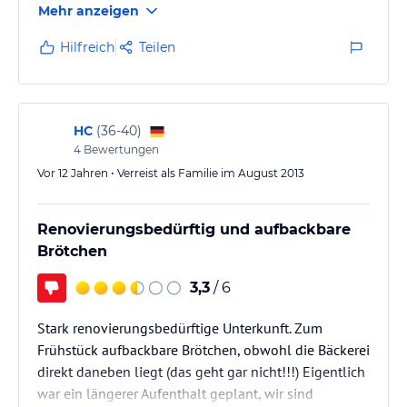
Mehr anzeigen
aussuchen und bekamen eins zum Stadtpark (sehr
ruhig!). Zum Gasthaus und den Zimmern muss man
Hilfreich
Teilen
sagen, dass es um 1750 erbaut wurde, dieser Charme
zieht sich durch das ganze Haus. Natürlich sind die
Zimmer nicht auf dem neusten Stand (Röhren
Fernseher). Nun kommen wir zum Restaurant…
HC
(
36-40
)
4
Bewertungen
Vor 12 Jahren • Verreist als Familie im August 2013
Renovierungsbedürftig und aufbackbare
Brötchen
3,3
/ 6
Stark renovierungsbedürftige Unterkunft. Zum
Frühstück aufbackbare Brötchen, obwohl die Bäckerei
direkt daneben liegt (das geht gar nicht!!!) Eigentlich
war ein längerer Aufenthalt geplant, wir sind