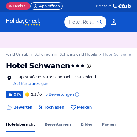
%
Deals
App öffnen
Kontakt
Hotel, Reiseziel
arzwald Urlaub
Schonach im Schwarzwald Hotels
Hotel Schwanen
Hotel Schwanen
Hauptstraße 18 78136 Schonach Deutschland
Auf Karte anzeigen
5
Bewertungen
91%
5,5
/ 6
Bewerten
Hochladen
Merken
Hotelübersicht
Bewertungen
Bilder
Fragen