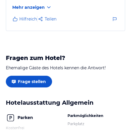
allerdings nach der ersten Nacht wieder abgereist, da
Mehr anzeigen
man sich in diesem "Hotel" nicht erholen kann.
Hilfreich
Teilen
Fragen zum Hotel?
Ehemalige Gäste des Hotels kennen die Antwort!
Frage stellen
Hotelausstattung Allgemein
Parkmöglichkeiten
Parken
Parkplatz
Kostenfrei