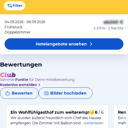
Filter
ab
240 €
04.09.2026 - 06.09.2026
Frühstück
2 ERW • 2 Nächte
Doppelzimmer
Hotelangebote
ansehen
Bewertungen
Sammle
Punkte
für Deine Hotelbewertung.
Kostenlos anmelden
Bewerten
Bilder hochladen
Ein Wohlfühlgasthof zum weiterempfehlen
6
/ 6
Reno
Wir wurden äußerst freundlich vom Chef des Hauses
Ein i
empfangen. Die Zimmer mit Balkon sind…
weiterlesen
mehr 