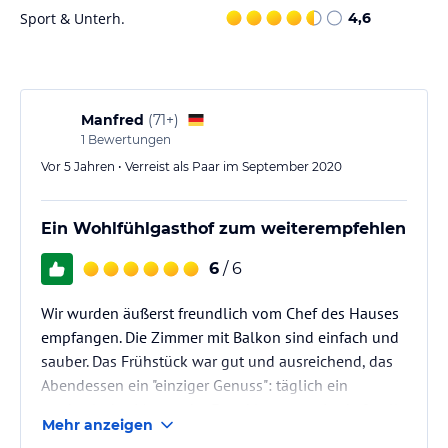
Sport & Unterh.
4,6
Manfred
(
71+
)
1
Bewertungen
Vor 5 Jahren • Verreist als Paar im September 2020
Ein Wohlfühlgasthof zum weiterempfehlen
6
/ 6
Wir wurden äußerst freundlich vom Chef des Hauses
empfangen. Die Zimmer mit Balkon sind einfach und
sauber. Das Frühstück war gut und ausreichend, das
Abendessen ein "einziger Genuss": täglich ein
wechselndes Menue der Extraklasse von Lachsforelle
Mehr anzeigen
bis Essen vom "heissen Stein". Es hat immer super gut