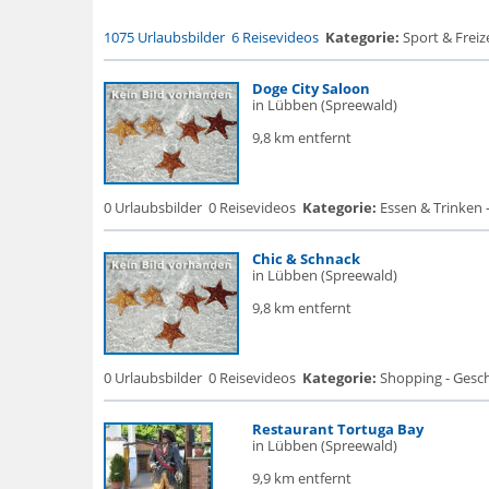
1075 Urlaubsbilder
6 Reisevideos
Kategorie:
Sport & Frei
Doge City Saloon
in Lübben (Spreewald)
9,8 km entfernt
0 Urlaubsbilder
0 Reisevideos
Kategorie:
Essen & Trinken 
Chic & Schnack
in Lübben (Spreewald)
9,8 km entfernt
0 Urlaubsbilder
0 Reisevideos
Kategorie:
Shopping - Gesch
Restaurant Tortuga Bay
in Lübben (Spreewald)
9,9 km entfernt