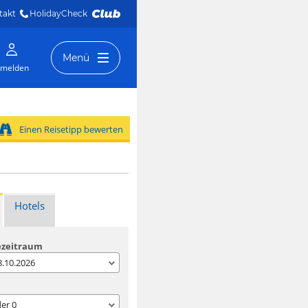
takt
HolidayCheck 
Menü
melden
Einen Reisetipp bewerten
Hotels
ezeitraum
08.10.2026
der
0