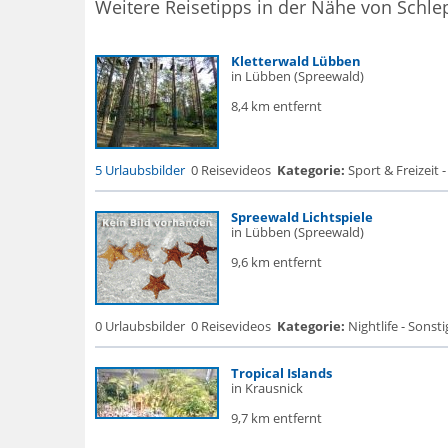
Weitere Reisetipps in der Nähe von Schle
Kletterwald Lübben
in Lübben (Spreewald)
8,4 km entfernt
5 Urlaubsbilder
0 Reisevideos
Kategorie:
Sport & Freizeit -
Spreewald Lichtspiele
in Lübben (Spreewald)
9,6 km entfernt
0 Urlaubsbilder
0 Reisevideos
Kategorie:
Nightlife - Sonsti
Tropical Islands
in Krausnick
9,7 km entfernt