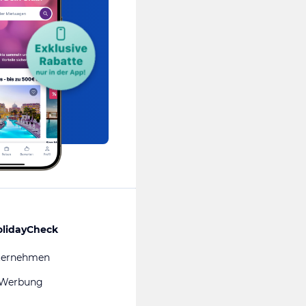
olidayCheck
ternehmen
 Werbung