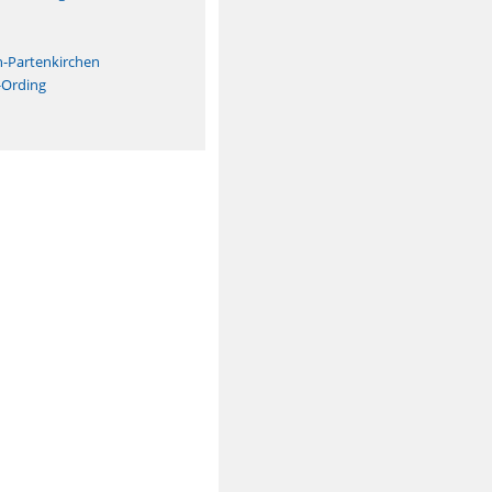
n
h-Partenkirchen
-Ording