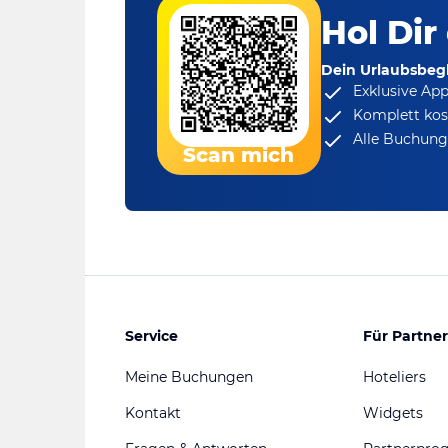
Hol Dir
Dein Urlaubsbegl
Exklusive Ap
Komplett kos
Alle Buchungs
Scan mich
Service
Für Partner
Meine Buchungen
Hoteliers
Kontakt
Widgets