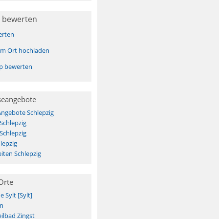
 bewerten
erten
sem Ort hochladen
pp bewerten
seangebote
Angebote Schlepzig
Schlepzig
Schlepzig
lepzig
iten Schlepzig
Orte
Sylt [Sylt]
n
ilbad Zingst