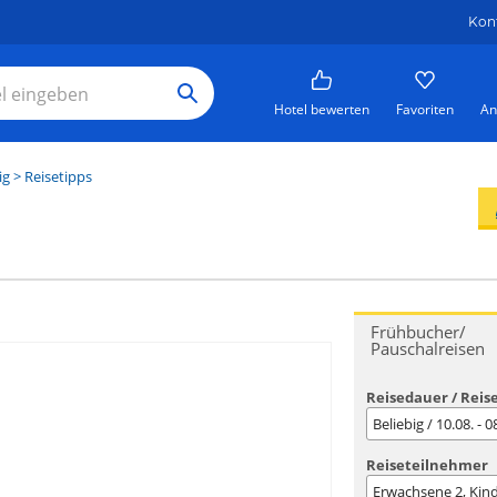
Kon
Hotel bewerten
Favoriten
An
ig
> Reisetipps
Frühbucher/
Pauschalreisen
Reisedauer / Reis
Beliebig / 10.08. - 
Reiseteilnehmer
Erwachsene
2
, Kin