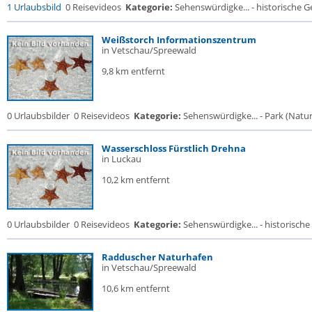
1 Urlaubsbild
0 Reisevideos
Kategorie:
Sehenswürdigke... - historische Ge
Weißstorch Informationszentrum
in Vetschau/Spreewald
9,8 km entfernt
0 Urlaubsbilder
0 Reisevideos
Kategorie:
Sehenswürdigke... - Park (Naturr
Wasserschloss Fürstlich Drehna
in Luckau
10,2 km entfernt
0 Urlaubsbilder
0 Reisevideos
Kategorie:
Sehenswürdigke... - historische 
Radduscher Naturhafen
in Vetschau/Spreewald
10,6 km entfernt