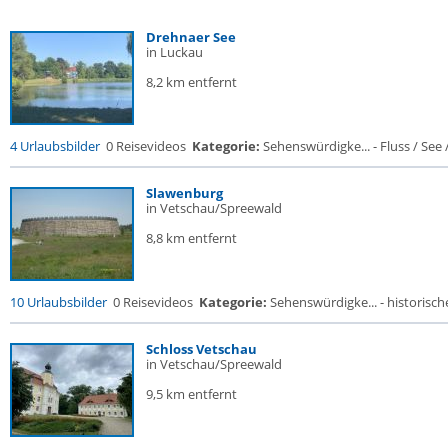
Drehnaer See
in Luckau
8,2 km entfernt
4 Urlaubsbilder
0 Reisevideos
Kategorie:
Sehenswürdigke... - Fluss / See / 
Slawenburg
in Vetschau/Spreewald
8,8 km entfernt
10 Urlaubsbilder
0 Reisevideos
Kategorie:
Sehenswürdigke... - historische
Schloss Vetschau
in Vetschau/Spreewald
9,5 km entfernt