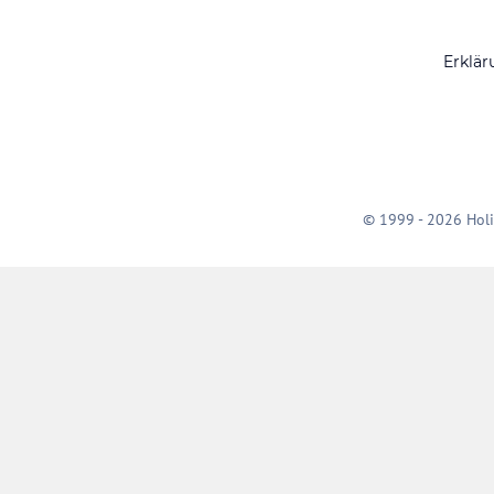
Erklär
© 1999 - 2026 Holi