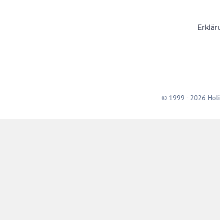
Erklär
© 1999 - 2026 Holi