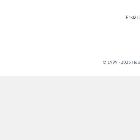
Erklär
© 1999 - 2026 Holi