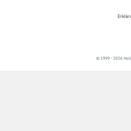
Erklär
© 1999 - 2026 Holi