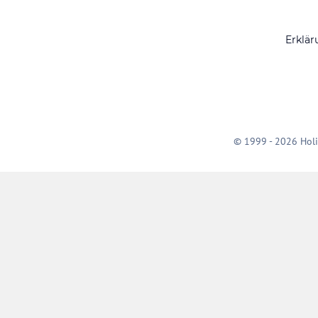
Erklär
© 1999 - 2026 Holi