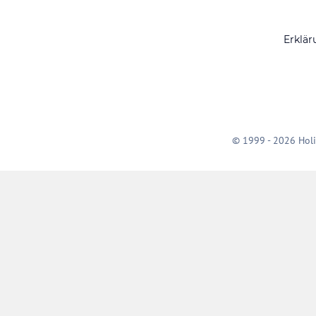
Erklär
© 1999 - 2026 Holi