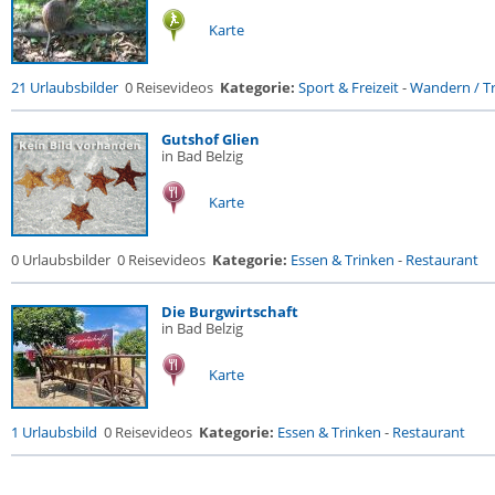
Karte
21 Urlaubsbilder
0 Reisevideos
Kategorie:
Sport & Freizeit
-
Wandern / Tr
Gutshof Glien
in Bad Belzig
Karte
0 Urlaubsbilder
0 Reisevideos
Kategorie:
Essen & Trinken
-
Restaurant
Die Burgwirtschaft
in Bad Belzig
Karte
1 Urlaubsbild
0 Reisevideos
Kategorie:
Essen & Trinken
-
Restaurant