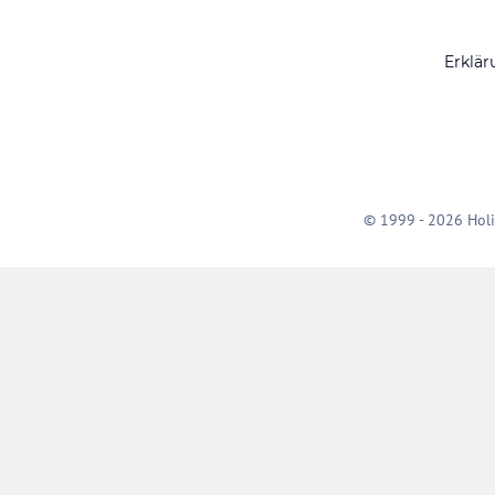
Erklär
© 1999 - 2026 Holi