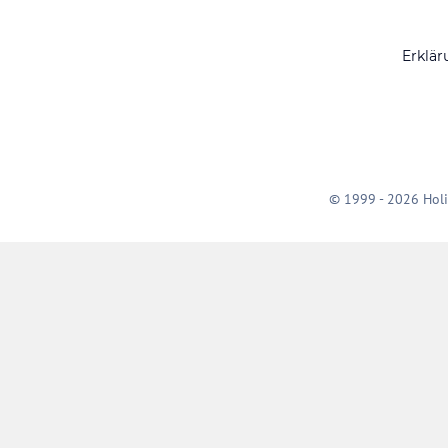
Erklär
© 1999 - 2026 Holi