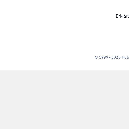
Erklär
© 1999 - 2026 Holi