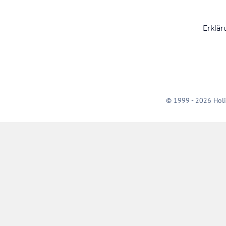
Erklär
© 1999 - 2026 Holi