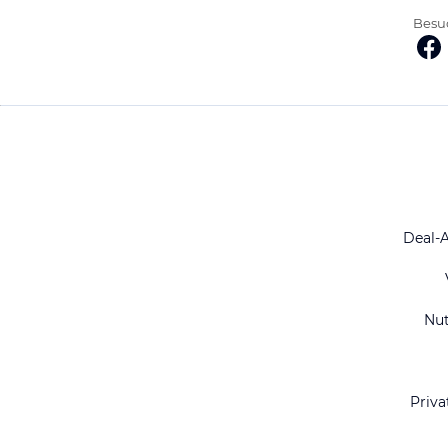
Besuc
Deal-
Nu
Priva