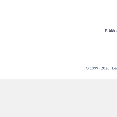
Erklär
© 1999 - 2026 Holi