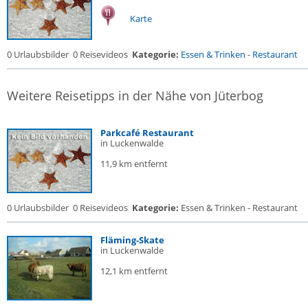
Karte
0 Urlaubsbilder
0 Reisevideos
Kategorie:
Essen & Trinken
-
Restaurant
Weitere Reisetipps in der Nähe von Jüterbog
Parkcafé Restaurant
in Luckenwalde
11,9 km entfernt
0 Urlaubsbilder
0 Reisevideos
Kategorie:
Essen & Trinken - Restaurant
Fläming-Skate
in Luckenwalde
12,1 km entfernt