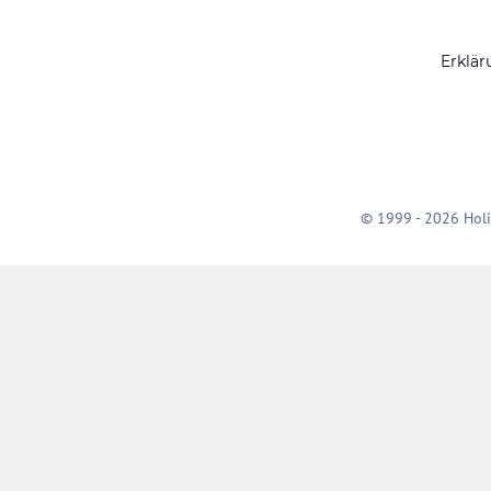
Erklär
© 1999 - 2026 Holi