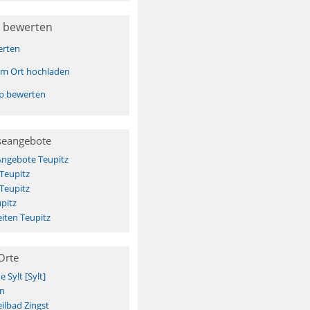
 bewerten
erten
sem Ort hochladen
pp bewerten
seangebote
Angebote Teupitz
 Teupitz
 Teupitz
pitz
iten Teupitz
Orte
Sylt [Sylt]
n
ilbad Zingst