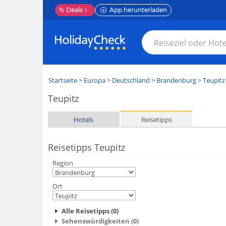
%
Deals
App herunterladen
Startseite
>
Europa
>
Deutschland
>
Brandenburg
>
Teupitz
Teupitz
Hotels
Reisetipps
Reisetipps Teupitz
Region
Ort
Alle Reisetipps (0)
Sehenswürdigkeiten (0)