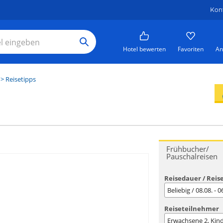
Kon
Hotel bewerten
Favoriten
An
> Reisetipps
Frühbucher/
Pauschalreisen
Reisedauer / Reis
Beliebig / 08.08. - 
Reiseteilnehmer
Erwachsene
2
, Kin