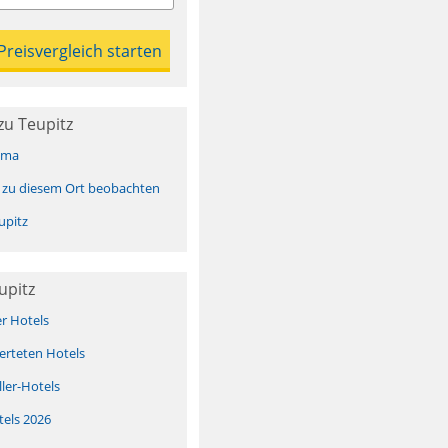
zu Teupitz
ima
 zu diesem Ort beobachten
upitz
upitz
er Hotels
erteten Hotels
ller-Hotels
tels 2026