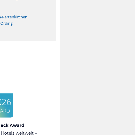
n
h-Partenkirchen
-Ording
heck Award
 Hotels weltweit –