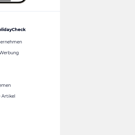
olidayCheck
ternehmen
 Werbung
hemen
 Artikel