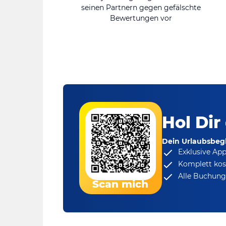
seinen Partnern gegen gefälschte
Bewertungen vor
Hol Dir
Dein Urlaubsbegl
Exklusive Ap
Komplett kos
Alle Buchungs
Scan mich