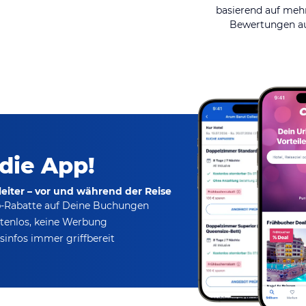
basierend auf mehr
Bewertungen au
 die App!
eiter – vor und während der Reise
p-Rabatte
auf Deine Buchungen
tenlos,
keine Werbung
infos immer griffbereit