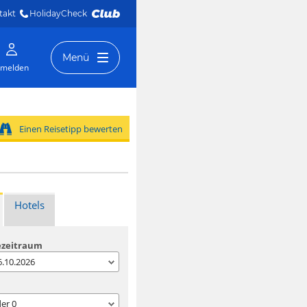
takt
HolidayCheck 
Menü
melden
Einen Reisetipp bewerten
Hotels
ezeitraum
06.10.2026
der
0